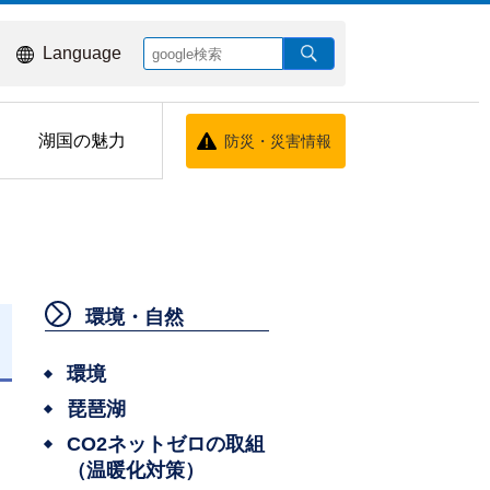
Language
湖国の魅力
防災・災害情報
環境・自然
日
環境
琵琶湖
CO2ネットゼロの取組
（温暖化対策）