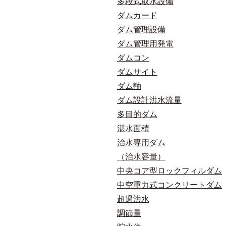
多段式取水設備
ダムカード
ダム管理設備
ダム管理用発電
ダムコン
ダムサイト
ダム軸
ダム設計洪水流量
多目的ダム
湛水面積
治水専用ダム
（治水容量）
中央コア型ロックフィルダム
中空重力式コンクリートダム
超過洪水
調節量