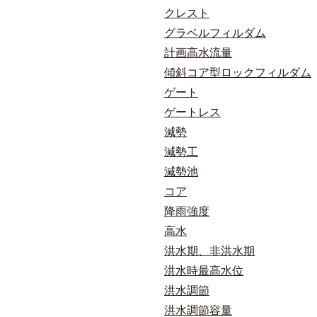
クレスト
グラベルフィルダム
計画高水流量
傾斜コア型ロックフィルダム
ゲート
ゲートレス
減勢
減勢工
減勢池
コア
降雨強度
高水
洪水期、非洪水期
洪水時最高水位
洪水調節
洪水調節容量