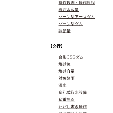
操作規則・操作規程
総貯水容量
ゾーン型アースダム
ゾーン型ダム
調節量
【タ行】
台形CSGダム
堆砂位
堆砂容量
対象降雨
濁水
多孔式取水設備
多重無線
ただし書き操作