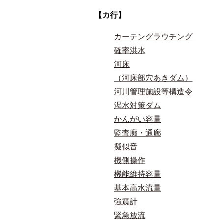
【カ行】
カーテングラウチング
確率洪水
河床
（河床部穴あきダム）
河川管理施設等構造令
渇水対策ダム
かんがい容量
監査廊・通廊
擬似音
機側操作
機能維持容量
基本高水流量
強震計
緊急放流