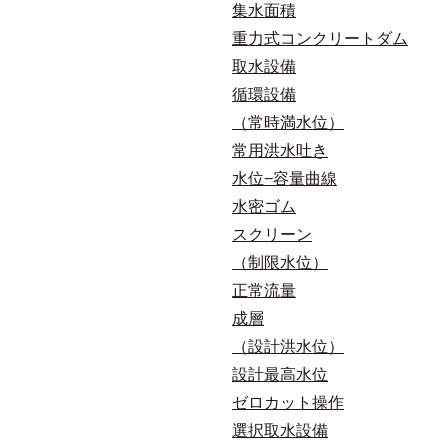
集水面積
重力式コンクリートダム
取水設備
循環設備
（常時満水位）
常用洪水吐き
水位−容量曲線
水密ゴム
スクリーン
（制限水位）
正常流量
成層
（設計洪水位）
設計最高水位
ゼロカット操作
選択取水設備