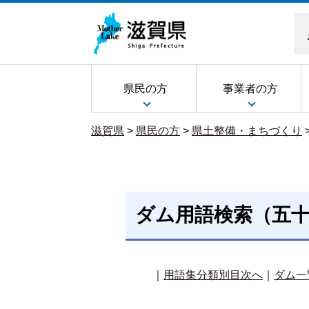
県民の方
事業者の方
滋賀県
>
県民の方
>
県土整備・まちづくり
ダム用語検索（五
｜
用語集分類別目次へ
｜
ダム一