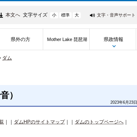
本文へ
文字サイズ
文字・音声サポート
小
標準
大
県外の方
県政情報
Mother Lake 琵琶湖
>
ダム
十音）
2023年6月23
覧
｜｜
ダムHPのサイトマップ
｜｜
ダムのトップページへ
｜