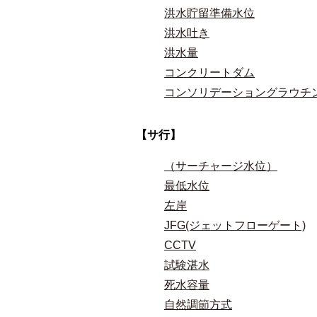
洪水貯留準備水位
洪水吐き
洪水量
コンクリートダム
コンソリデーショングラウチ
【サ行】
（サーチャージ水位）
最低水位
左岸
JFG(ジェットフローゲート)
CCTV
試験湛水
死水容量
自然調節方式