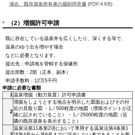
場合、既存源泉所有者の掘削同意書
(PDF:4 KB)
（2）増掘許可申請
既に存在している温泉井を広くしたり、深くする等で、
温泉のゆう出を増やす場合
などに必要となります。
提出先：申請地を管轄する保健所
提出部数：2部（正本、副本）
申請手数料：12万5千円
申請に必要な書類
1
温泉増掘（動力装置）許可申請書
増掘をしようとする地点を明示した図面およびその付
近の見取り図 ・1／500程度の地図（増堀ポイントが正
2
確に記されていること） ・1／25000程度の地図（近
隣の既存源泉を表示すること）
温泉法第11条第2項において準用する温泉法第4条第1
3
項第4号から第6号までに該当しない者であることを誓