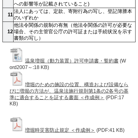
への影響等が記載されていること)
法人にあっては、定款、寄附行為の写し、登記簿謄本
11
のいずれか
他法令関係の規制の有無（他法令関係の許可が必要な
12
場合、その主管官公庁の許可証または手続状況を示す
書類の写し）
温泉増掘（動力装置）許可申請書・誓約書
(W
ord2007～:18 KB)
増堀のための施設の位置、構造および設備なら
びに増堀の方法が、温泉法施行規則第1条の2各号の基
準に適合することを証する書面 ＜作成例＞
(PDF:17
KB)
増堀時災害防止規定 ＜作成例＞
(PDF:41 KB)