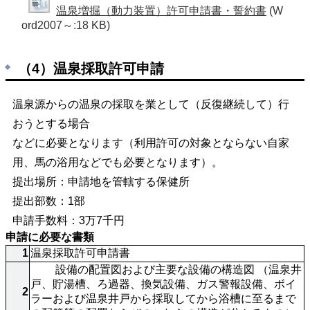
温泉増掘（動力装置）許可申請書・誓約書
(W
ord2007～:18 KB)
（4）温泉採取許可申請
温泉源からの温泉の採取を業として（反復継続して）行
おうとする場合
などに必要となります（利用許可の対象とならない自家
用、馬の浴用などでも必要となります）。
提出場所：申請地を管轄する保健所
提出部数：1部
申請手数料：3万7千円
申請に必要な書類
1
温泉採取許可申請書
 	 設備の配置図および主要な設備の構造図 （温泉井
戸、貯湯槽、ろ過器、換気設備、ガス警報設備、ボイ
2
ラーおよび温泉井戸から採取してから浴槽に至るまで