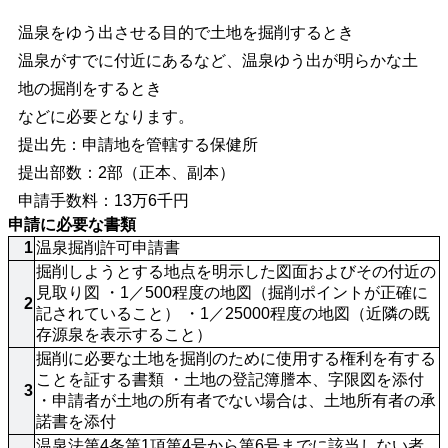
温泉をゆう出させる目的で土地を掘削するとき
温泉がすでに付近にあるなど、温泉ゆう出が明らかな土
地の掘削をするとき
などに必要となります。
提出先：申請地を管轄する保健所
提出部数：2部（正本、副本）
申請手数料：13万6千円
申請に必要な書類
1
温泉掘削許可申請書
掘削しようとする地点を明示した図面およびその付近の
見取り図 ・1／500程度の地図（掘削ポイントが正確に
2
記されていること） ・1／25000程度の地図（近隣の既
存源泉を表示すること）
掘削に必要な土地を掘削のために使用する権利を有する
ことを証する書類 ・土地の登記簿謄本、字限図を添付 
3
・申請者が土地の所有者でない場合は、土地所有者の承
諾書を添付
温泉法第4条第1項第4号から第6号までに該当しない者