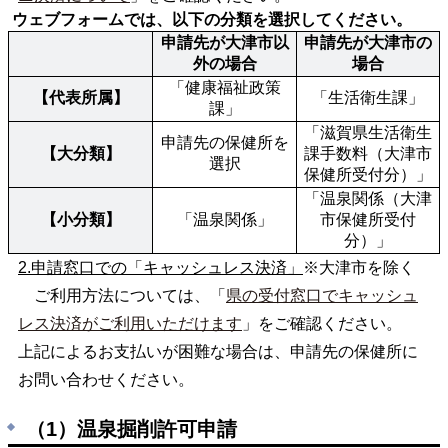
 ウェブフォームでは、以下の分類を選択してください。
申請先が大津市以
申請先が大津市の
外の場合
場合
「健康福祉政策
【代表所属】
「生活衛生課」
課」
「滋賀県生活衛生
申請先の保健所を
【大分類】
課手数料（大津市
選択
保健所受付分）」
「温泉関係（大津
【小分類】
「温泉関係」
市保健所受付
分）」
2.申請窓口での「キャッシュレス決済」
※大津市を除く
ご利用方法については、「
県の受付窓口でキャッシュ
レス決済がご利用いただけます
」をご確認ください。
上記によるお支払いが困難な場合は、申請先の保健所に
お問い合わせください。
（1）温泉掘削許可申請