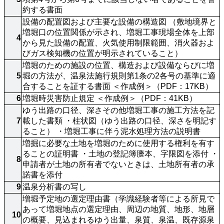
約する書面
設備の配置図および主要な設備の構造図 （敷地境界と
増堀口の位置関係が示され、増堀工事現場全体を上部
4
から見た設備の配置、火気使用制限範囲、消火器およ
びガス検知機の位置が明示されていること）
増堀のための施設の位置、構造および設備ならびに増
5
堀の方法が、温泉法施行規則第1条の2各号の基準に適
合することを証する書面 ＜作成例＞（PDF：17KB）
6
増堀時災害防止規定 ＜作成例＞（PDF：41KB） 
ゆう出路の口径、深さその他増堀工事の施工方法を記
7
載した書類 ・柱状図（ゆう出路の口径、深さを明記す
ること） ・増堀工事に伴う泥水処理方法の説明書
増掘に必要な土地を増堀のために使用する権利を有す
ることの証明書 ・土地の登記簿謄本、字限図を添付 ・
8
申請者が土地の所有者でないときは、土地所有者の承
諾書を添付
9
温泉分析書の写し
増堀予定地の選定理由書（学識経験者等による所見で
あって増堀地点の選定理由、周辺の地質、地形、地層
10
の概要、見込まれるゆう出量、泉質、泉温、既存源泉