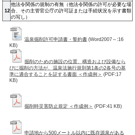
他法令関係の規制の有無（他法令関係の許可が必要な場
12
合、その主管官公庁の許可証または手続状況を示す書類
の写し）
温泉掘削許可申請書・誓約書
(Word2007～:16
KB)
掘削のための施設の位置、構造および設備なら
びに掘削の方法が、温泉法施行規則第1条の2各号の基
準に適合することを証する書面 ＜作成例＞
(PDF:17
KB)
掘削時災害防止規定 ＜作成例＞
(PDF:41 KB)
申請地から500メートル以内に既存源泉がある