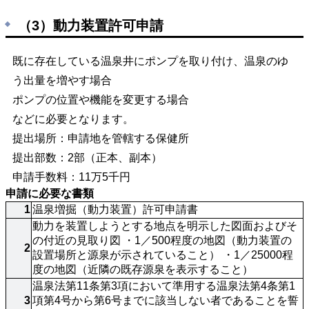
（3）動力装置許可申請
既に存在している温泉井にポンプを取り付け、温泉のゆ
う出量を増やす場合
ポンプの位置や機能を変更する場合
などに必要となります。
提出場所：申請地を管轄する保健所
提出部数：2部（正本、副本）
申請手数料：11万5千円
申請に必要な書類
1
温泉増掘（動力装置）許可申請書
動力を装置しようとする地点を明示した図面およびそ
の付近の見取り図 ・1／500程度の地図（動力装置の
2
設置場所と源泉が示されていること） ・1／25000程
度の地図（近隣の既存源泉を表示すること）
温泉法第11条第3項において準用する温泉法第4条第1
3
項第4号から第6号までに該当しない者であることを誓