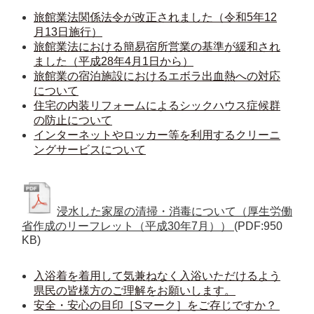
旅館業法関係法令が改正されました（令和5年12
月13日施行）
旅館業法における簡易宿所営業の基準が緩和され
ました（平成28年4月1日から）
旅館業の宿泊施設におけるエボラ出血熱への対応
について
住宅の内装リフォームによるシックハウス症候群
の防止について
インターネットやロッカー等を利用するクリーニ
ングサービスについて
浸水した家屋の清掃・消毒について（厚生労働
省作成のリーフレット（平成30年7月））
(PDF:950
KB)
入浴着を着用して気兼ねなく入浴いただけるよう
県民の皆様方のご理解をお願いします。
安全・安心の目印［Sマーク］をご存じですか？ 