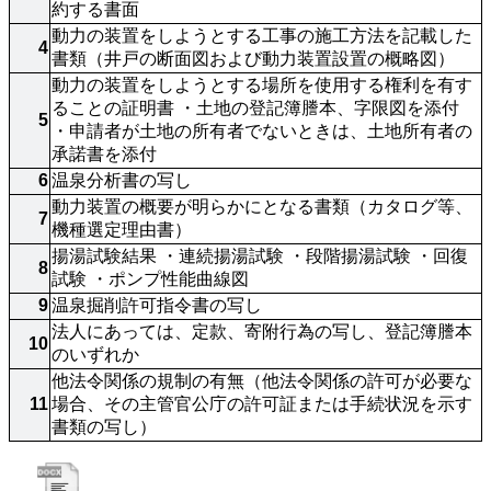
約する書面
動力の装置をしようとする工事の施工方法を記載した
4
書類（井戸の断面図および動力装置設置の概略図）
動力の装置をしようとする場所を使用する権利を有す
ることの証明書 ・土地の登記簿謄本、字限図を添付 
5
・申請者が土地の所有者でないときは、土地所有者の
承諾書を添付
6
温泉分析書の写し
動力装置の概要が明らかにとなる書類（カタログ等、
7
機種選定理由書）
揚湯試験結果 ・連続揚湯試験 ・段階揚湯試験 ・回復
8
試験 ・ポンプ性能曲線図
9
温泉掘削許可指令書の写し
法人にあっては、定款、寄附行為の写し、登記簿謄本
10
のいずれか
他法令関係の規制の有無（他法令関係の許可が必要な
11
場合、その主管官公庁の許可証または手続状況を示す
書類の写し）