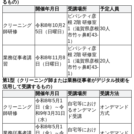
るもの）
開催年月日
受講場所
予定人員
ビバシティ彦
根 2階 研修室
クリーニング
令和8年10月2
1（滋賀県彦根
30人
師研修
5日（日曜日）
市竹ヶ鼻町43-
1）
ビバシティ彦
根 2階 研修室
業務従事者講
令和8年11月8
1（滋賀県彦根
20人
習
日（日曜日）
市竹ヶ鼻町43-
1）
第1型（クリーニング師または業務従事者がデジタル技術を
活用して受講するもの）
開催年月日
受講場所
受講方法
令和8年5月1
自宅等におけ
クリーニング
日（金）～令
オンデマンド
るオンデマン
師研修
和9年3月31日
方式
ド受講
（水）
令和8年5月1
自宅等におけ
業務従事者講
日（金）～令
オンデマンド