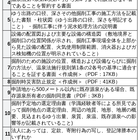
4
であることを誓約する書面
ゆう出路の口径、深さその他掘削工事の施工方法を記載
5
した書類 ・柱状図（ゆう出路の口径、深さを明記する
こと） ・掘削工事に伴う泥水処理方法の説明書
設備の配置図および主要な設備の構造図 （敷地境界と
掘削口の位置関係が示され、掘削工事現場全体を上部か
6
ら見た設備の配置、火気使用制限範囲、消火器およびガ
ス検知機の位置が明示されていること）
掘削のための施設の位置、構造および設備ならびに掘削
7
の方法が、温泉法施行規則第1条の2各号の基準に適合す
ることを証する書面 ＜作成例＞（PDF：17KB）
8
掘削時災害防止規定 ＜作成例＞（PDF：41KB）
申請地から500メートル以内に既存源泉がある場合、既
9
存源泉所有者の掘削同意書（PDF：3KB）
掘削予定地の選定理由書（学識経験者等による所見であ
って掘削地点の選定理由、周辺の地質、地形、地層の概
10
要、見込まれるゆう出量、泉質、泉温、既存源泉への影
響等が記載されていること)
法人にあっては、定款、寄附行為の写し、登記簿謄本の
11
いずれか