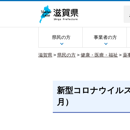
県民の方
事業者の方
滋賀県
>
県民の方
>
健康・医療・福祉
>
薬
新型コロナウイルス
月）