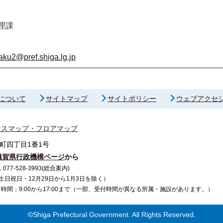
理課
aku2@pref.shiga.lg.jp
について
サイトマップ
サイトポリシー
ウェブアクセ
セスマップ・フロアマップ
町四丁目1番1号
滋賀県行政機構ページ
から
7-528-3993(総合案内)
で（土日祝日・12月29日から1月3日を除く）
間：9:00から17:00まで（一部、受付時間が異なる所属・施設があります。）
©Shiga Prefectural Government. All Rights Reserved.