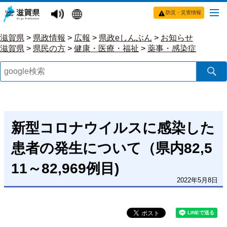
防災・災害情報
滋賀県
>
県政情報
>
広報
>
県政eしんぶん
>
お知らせ
滋賀県
>
県民の方
>
健康・医療・福祉
>
薬事・感染症
新型コロナウイルスに感染した
患者の発生について（県内82,5
11～82,969例目)
2022年5月8日