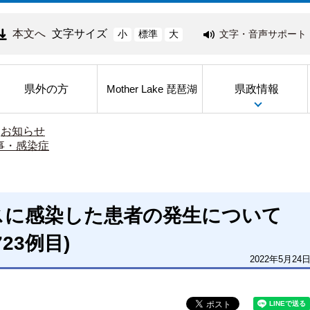
本文へ
文字サイズ
文字・音声サポート
小
標準
大
県外の方
県政情報
Mother Lake 琵琶湖
>
お知らせ
事・感染症
スに感染した患者の発生について
723例目)
2022年5月24