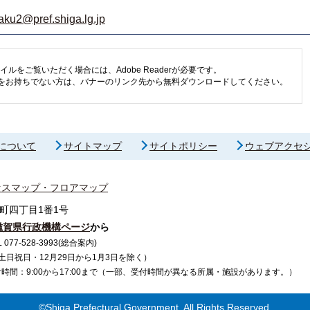
aku2@pref.shiga.lg.jp
イルをご覧いただく場合には、Adobe Readerが必要です。
eaderをお持ちでない方は、バナーのリンク先から無料ダウンロードしてください。
について
サイトマップ
サイトポリシー
ウェブアクセ
セスマップ・フロアマップ
町四丁目1番1号
滋賀県行政機構ページ
から
7-528-3993(総合案内)
で（土日祝日・12月29日から1月3日を除く）
間：9:00から17:00まで（一部、受付時間が異なる所属・施設があります。）
©Shiga Prefectural Government. All Rights Reserved.