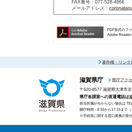
FAX番号：077-528-4866
メールアドレス：
coronatais
PDF形式のファ
Adobe R
著作権・リンク
滋賀県庁
県庁アク
〒520-8577
滋賀県大津市京
県庁各課室への直通電話は
担当所属が分からない場合は TEL 07
開庁時間：8:30から17:15ま
※手続等に関する窓口業務の受付時