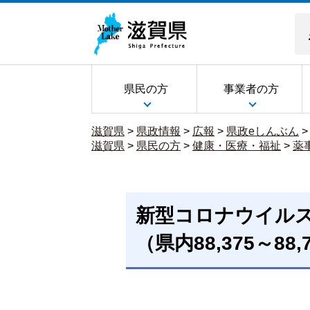
県民の方
事業者の方
滋賀県
>
県政情報
>
広報
>
県政eしんぶん
滋賀県
>
県民の方
>
健康・医療・福祉
>
薬
新型コロナウイル
（県内88,375～88,