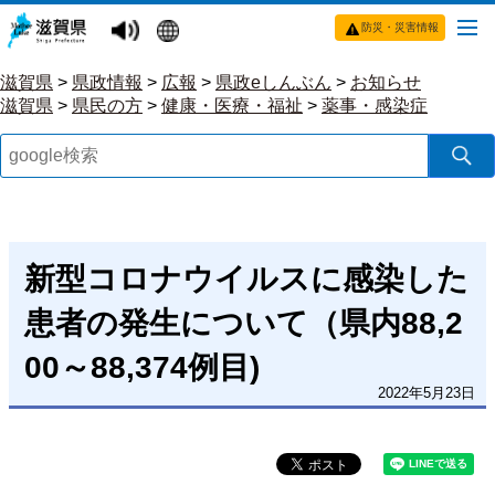
防災・災害情報
滋賀県
>
県政情報
>
広報
>
県政eしんぶん
>
お知らせ
滋賀県
>
県民の方
>
健康・医療・福祉
>
薬事・感染症
新型コロナウイルスに感染した
患者の発生について（県内88,2
00～88,374例目)
2022年5月23日