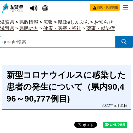
防災・災害情報
滋賀県
>
県政情報
>
広報
>
県政eしんぶん
>
お知らせ
滋賀県
>
県民の方
>
健康・医療・福祉
>
薬事・感染症
新型コロナウイルスに感染した
患者の発生について（県内90,4
96～90,777例目)
2022年5月31日