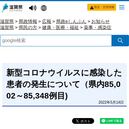
防災・災害情報
滋賀県
>
県政情報
>
広報
>
県政eしんぶん
>
お知らせ
滋賀県
>
県民の方
>
健康・医療・福祉
>
薬事・感染症
新型コロナウイルスに感染した
患者の発生について（県内85,0
02～85,348例目)
2022年5月14日