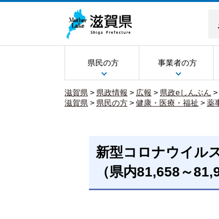
県民の方
事業者の方
滋賀県
>
県政情報
>
広報
>
県政eしんぶん
滋賀県
>
県民の方
>
健康・医療・福祉
>
薬
新型コロナウイル
（県内81,658～81,