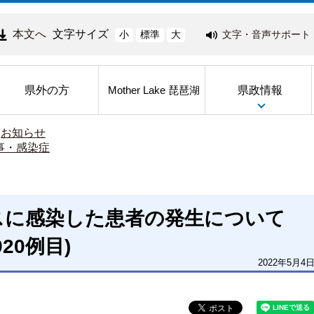
本文へ
文字サイズ
文字・音声サポート
小
標準
大
県外の方
県政情報
Mother Lake 琵琶湖
>
お知らせ
事・感染症
スに感染した患者の発生について
920例目)
2022年5月4