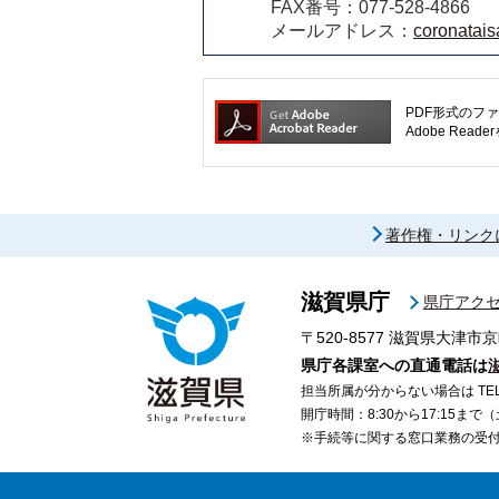
FAX番号：077-528-4866
メールアドレス：
coronatais
PDF形式のファ
Adobe R
著作権・リンク
滋賀県庁
県庁アク
〒520-8577
滋賀県大津市京
県庁各課室への直通電話は
担当所属が分からない場合は TEL 07
開庁時間：8:30から17:15ま
※手続等に関する窓口業務の受付時