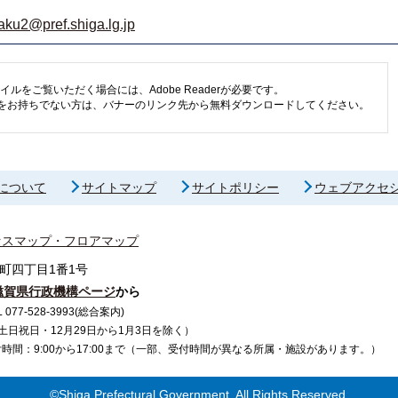
aku2@pref.shiga.lg.jp
イルをご覧いただく場合には、Adobe Readerが必要です。
eaderをお持ちでない方は、バナーのリンク先から無料ダウンロードしてください。
について
サイトマップ
サイトポリシー
ウェブアクセ
セスマップ・フロアマップ
町四丁目1番1号
滋賀県行政機構ページ
から
7-528-3993(総合案内)
で（土日祝日・12月29日から1月3日を除く）
間：9:00から17:00まで（一部、受付時間が異なる所属・施設があります。）
©Shiga Prefectural Government. All Rights Reserved.