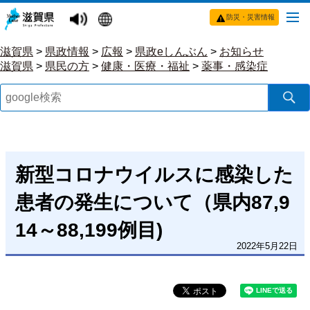
防災・災害情報
滋賀県
>
県政情報
>
広報
>
県政eしんぶん
>
お知らせ
滋賀県
>
県民の方
>
健康・医療・福祉
>
薬事・感染症
新型コロナウイルスに感染した
患者の発生について（県内87,9
14～88,199例目)
2022年5月22日