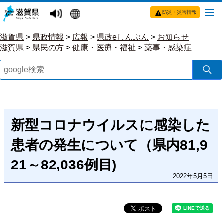
防災・災害情報
滋賀県
>
県政情報
>
広報
>
県政eしんぶん
>
お知らせ
滋賀県
>
県民の方
>
健康・医療・福祉
>
薬事・感染症
新型コロナウイルスに感染した
患者の発生について（県内81,9
21～82,036例目)
2022年5月5日