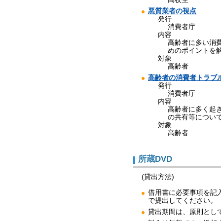
悪質業者の視点
発行
消費者庁
内容
高齢者に多い消
めのポイントを
対象
高齢者
高齢者の消費者トラブ
発行
消費者庁
内容
高齢者に多く起
の共有等につい
対象
高齢者
所蔵DVD
(貸出方法)
借用書に必要事項を記入し、
で提出してください。
貸出期間は、原則とし