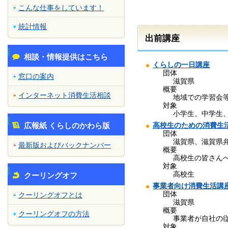
こんな仕事をしています！
統計情報
出前講座
相談・情報提供はこちら
くらしの一日講座
団体
窓口の案内
滋賀県
概要
インターネット消費生活相談
地域での学習会
対象
小学生、中学生
高校生のための消費生
広報紙 くらしのかわら版
団体
滋賀県、滋賀県
最新版およびバックナンバー
概要
高校生の皆さん
対象
高校生
クーリングオフ
事業者向け消費生活講
団体
クーリングオフとは
滋賀県
概要
クーリングオフの方法
事業者が自社の
対象