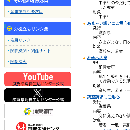
その他の相談窓口
中学生の今だけ
した教材
多重債務相談窓口
対象
中学生
あま～い誘いにご用心!
発行
お役立ちリンク集
滋賀県
内容
注目リンク
さまざまな手口
対象
関係機関・関係サイト
高校生、若者・
社会への扉
関係法令
発行
消費者庁
内容
成年年齢引き下
て行動できる消
対象
高校生、若者・
架空請求にご用心
発行
滋賀県
内容
身に覚えのない
対象
若者・一般、高