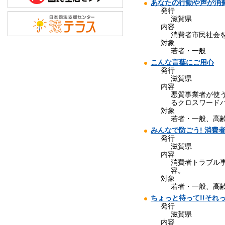
あなたの行動や声が消
発行
滋賀県
内容
消費者市民社会
対象
若者・一般
こんな言葉にご用心
発行
滋賀県
内容
悪質事業者が使
るクロスワード
対象
若者・一般、高
みんなで防ごう! 消費
発行
滋賀県
内容
消費者トラブル
容。
対象
若者・一般、高
ちょっと待って!!それ
発行
滋賀県
内容