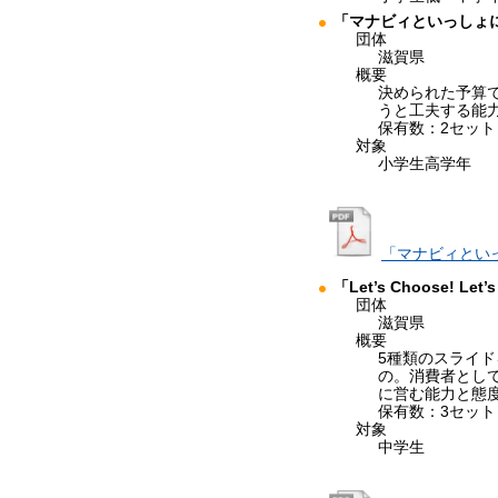
「マナビィといっしょ
団体
滋賀県
概要
決められた予算
うと工夫する能
保有数：2セット
対象
小学生高学年
「マナビィとい
「Let’s Choose! Let’
団体
滋賀県
概要
5種類のスライ
の。消費者とし
に営む能力と態
保有数：3セット
対象
中学生