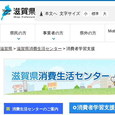
本文へ
文字サイズ
小
標準
大
Mot
県民の方
事業者の方
県外の方
滋賀県
>
滋賀県消費生活センター
>
消費者学習支援
消費者学習支援
消費生活センターのご案内