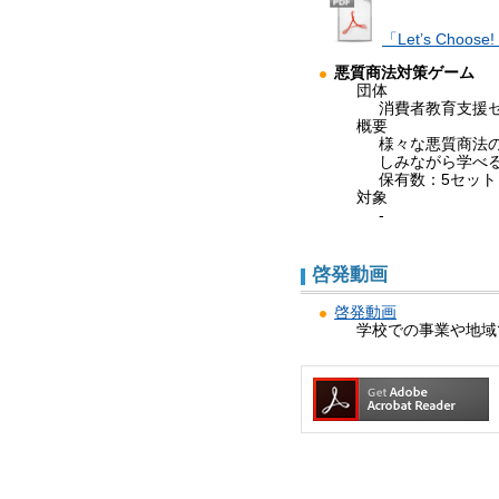
「Let’s Choose!
悪質商法対策ゲーム
団体
消費者教育支援
概要
様々な悪質商法
しみながら学べ
保有数：5セット
対象
-
啓発動画
啓発動画
学校での事業や地域