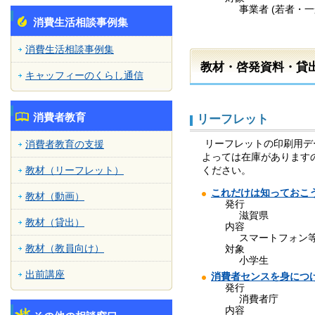
事業者 (若者・一
消費生活相談事例集
消費生活相談事例集
教材・啓発資料・貸
キャッフィーのくらし通信
消費者教育
リーフレット
リーフレットの印刷用デ
消費者教育の支援
よっては在庫がありますので
教材（リーフレット）
ください。
これだけは知っておこ
教材（動画）
発行
滋賀県
教材（貸出）
内容
スマートフォン
教材（教員向け）
対象
小学生
出前講座
消費者センスを身につ
発行
消費者庁
内容