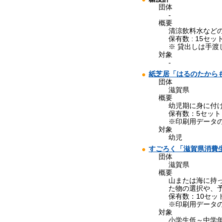
団体
-
概要
清涼飲料水など
保有数 : 15セッ
※ 貸出しは手
対象
-
紙芝居「はるのたから
団体
滋賀県
概要
幼児期に身に付
保有数：5セット
※印刷用データ
対象
幼児
すごろく「滋賀県消費
団体
滋賀県
概要
山または海に持
た物の選択や、
保有数：10セット
※印刷用データ
対象
小学生低～中学