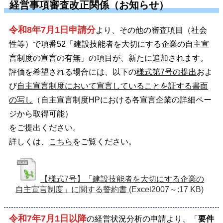
経営事項審査改正関係（お知らせ）
令和8年7月1日申請分
より、その他の審査項目（社会
性等）で項番52「建設技能者を大切にする企業の自主宣
言制度の宣言の有無」の項目が、新たに追加されます。
評価を希望される場合には、以下の
様式第7号の提出
およ
び
自主宣言制度において宣言していることを証する書面
の写し
（自主宣言制度HPにおける各宣言企業の詳細ペー
ジから取得可能）
をご提出ください。
詳しくは、
こちら
をご覧ください。
【様式7号】「建設技能者を大切にする企業の
自主宣言制度」に関する誓約書
(Excel2007～:17 KB)
令和7年7月1日以降
の経営状況分析の申請より、「
要件