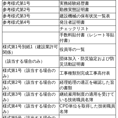
参考様式第1号
実務経験経歴書
参考様式第2号
勤務実態証明書
参考様式第3号
建設機械の保有状況一覧表
参考様式第4号
発注者証明書
チェックリスト
手数料貼付書（レシート等貼
付書）
様式第1号別紙1（建設業許可
役員等の一覧
関係）
団体加入・防災協定および防
（該当する場合のみ）
災活動証明書
様式第1号（該当する場合の
工事種類別完成工事高付表
み）
様式第2号（該当する場合の
経理処理の適正を確認した旨
み）
の書類
様式第3号（該当する場合の
継続雇用制度の適用を受けて
み）
いる技術職員名簿
様式第4号（該当する場合の
CPD単位を取得した技術職員
み）
名簿
様式第5号（該当する場合の