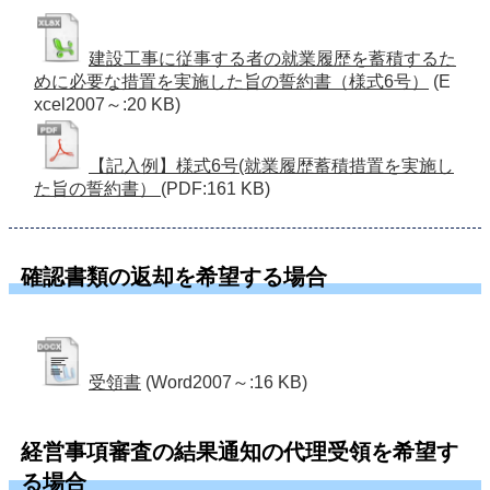
建設工事に従事する者の就業履歴を蓄積するた
めに必要な措置を実施した旨の誓約書（様式6号）
(E
xcel2007～:20 KB)
【記入例】様式6号(就業履歴蓄積措置を実施し
た旨の誓約書）
(PDF:161 KB)
確認書類の返却を希望する場合
受領書
(Word2007～:16 KB)
経営事項審査の結果通知の代理受領を希望す
る場合