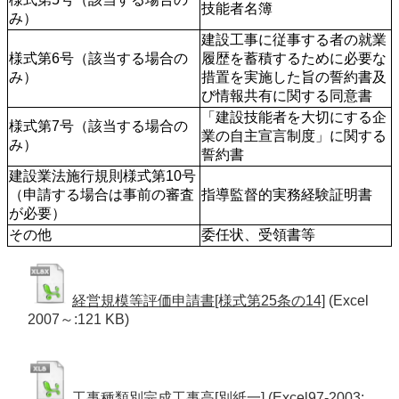
技能者名簿
み）
建設工事に従事する者の就業
様式第6号（該当する場合の
履歴を蓄積するために必要な
み）
措置を実施した旨の誓約書及
び情報共有に関する同意書
「建設技能者を大切にする企
様式第7号（該当する場合の
業の自主宣言制度」に関する
み）
誓約書
建設業法施行規則様式第10号
（申請する場合は事前の審査
指導監督的実務経験証明書
が必要）
その他
委任状、受領書等
経営規模等評価申請書[様式第25条の14]
(Excel
2007～:121 KB)
工事種類別完成工事高[別紙一]
(Excel97-2003: