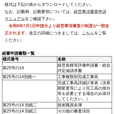
様式は下記の表からダウンロードしてください。
なお、記載例、記載要領については、
経営事項審査申請
マニュアル
をご確認下さい。
令和8年7月1日申請分より経営事項審査の制度が一部改
正されます。
改正の詳細につきましては、
こちら
をご覧
ください。
経審申請書類一覧
様式番号
名称
経営規模等評価申請書・総合
第25号の14
評定値請求書
第25号の14別紙一
工事種類別完成工事高
完成工事高詳細計算表（決算
期変更等により完工高の按分
等を必要とする場合のみ添付
してください。）
第25号の14 別紙二
技術職員名簿
第25号の14 別紙三
その他の審査項目