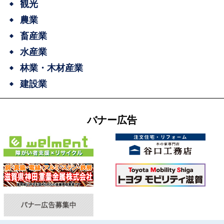
観光
農業
畜産業
水産業
林業・木材産業
建設業
バナー広告