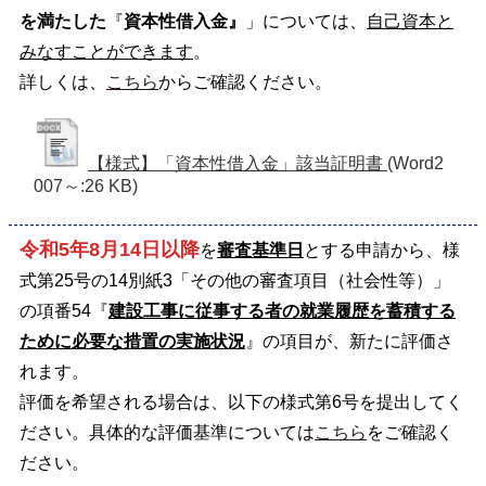
を満たした
『
資本性借入金』
」については、
自己資本と
みなすことができます
。
詳しくは、
こちら
からご確認ください。
【様式】「資本性借入金」該当証明書
(Word2
007～:26 KB)
令和5年8月14日以降
を
審査基準日
とする申請から、様
式第25号の14別紙3「その他の審査項目（社会性等）」
の項番54『
建設工事に従事する者の就業履歴を蓄積する
ために必要な措置の実施状況
』の項目が、新たに評価さ
れます。
評価を希望される場合は、以下の様式第6号を提出してく
ださい。具体的な評価基準については
こちら
をご確認く
ださい。