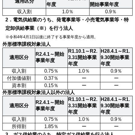
適用区分
年度
開始事業年度
収入割
1.0％
0.9％
2．電気供給業のうち、発電事業等・小売電気事業等・特
定卸供給事業（※）を行う法人
※令和4年4月1日以後に終了する事業年度から適用。
外形標準課税対象法人
R1.10.1～R2.
H28.4.1～R1.
R2.4.1～開始
適用区分
3.31開始事業
9.30開始事業
事業年度
年度
年度
収入割
0.75％
1.0％
0.9％
付加価値割
0.37％
ー
ー
資本割
0.15％
ー
ー
外形標準課税対象法人以外の法人
R1.10.1～R2.
H28.4.1～R1.
R2.4.1～開始
適用区分
3.31開始事業
9.30開始事業
事業年度
年度
年度
収入割
0.75％
1.0％
0.9％
所得割
1.85％
ー
ー
3．ガス供給業のうち、特定ガス供給業を行う法人