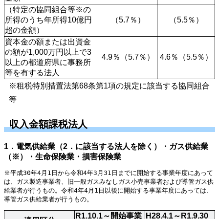
（特定の協同組合等※の
所得のうち年所得10億円
（5.7％）
（5.5％）
超の金額）
資本金の額または出資金
の額が1,000万円以上で3
4.9％（5.7％）
4.6％（5.5％）
以上の都道府県に事務所
等を有する法人
※租税特別措置法第68条第1項の規定に該当する協同組合
等
収入金額課税法人
1．電気供給業（2．に該当する法人を除く）・ガス供給業
（※）・生命保険業・損害保険業
※平成30年4月1日から令和4年3月31日までに開始する事業年度にあって
は、ガス製造事業者、旧一般ガスみなしガス小売事業者および導管ガス供
給業者が行うもの。令和4年4月1日以後に開始する事業年度にあっては、
導管ガス供給業者が行うもの。
R1.10.1～開始事業
H28.4.1～R1.9.30