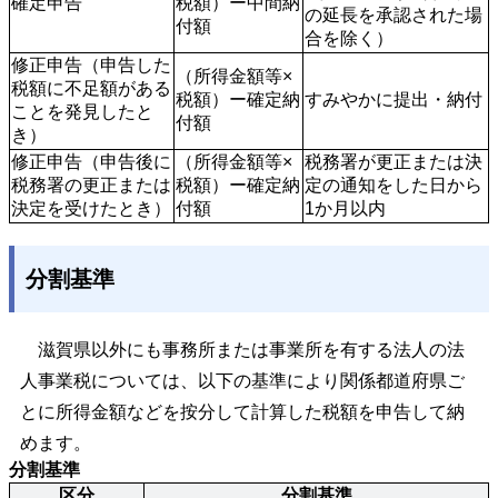
確定申告
税額）ー中間納
の延長を承認された場
付額
合を除く）
修正申告（申告した
（所得金額等×
税額に不足額がある
税額）ー確定納
すみやかに提出・納付
ことを発見したと
付額
き）
修正申告（申告後に
（所得金額等×
税務署が更正または決
税務署の更正または
税額）ー確定納
定の通知をした日から
決定を受けたとき）
付額
1か月以内
分割基準
滋賀県以外にも事務所または事業所を有する法人の法
人事業税については、以下の基準により関係都道府県ご
とに所得金額などを按分して計算した税額を申告して納
めます。
分割基準
区分
分割基準