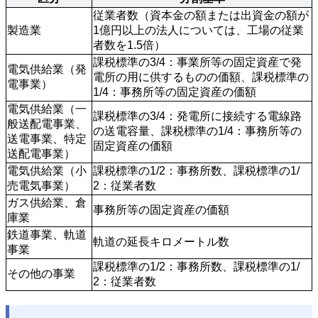
従業者数（資本金の額または出資金の額が
製造業
1億円以上の法人については、工場の従業
者数を1.5倍）
課税標準の3/4：事業所等の固定資産で発
電気供給業（発
電所の用に供するものの価額、課税標準の
電事業）
1/4：事務所等の固定資産の価額
電気供給業（一
課税標準の3/4：発電所に接続する電線路
般送配電事業、
の送電容量、課税標準の1/4：事務所等の
送電事業、特定
固定資産の価額
送配電事業）
電気供給業（小
課税標準の1/2：事務所数、課税標準の1/
売電気事業）
2：従業者数
ガス供給業、倉
事務所等の固定資産の価額
庫業
鉄道事業、軌道
軌道の延長キロメートル数
事業
課税標準の1/2：事務所数、課税標準の1/
その他の事業
2：従業者数