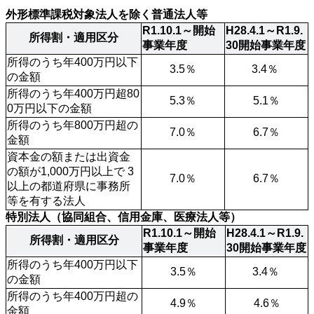
外形標準課税対象法人を除く普通法人等
R1.10.1～開始
H28.4.1～R1.9.
所得割・適用区分
事業年度
30開始事業年度
所得のうち年400万円以下
3.5％
3.4％ 
の金額
所得のうち年400万円超80
5.3％
5.1％
0万円以下の金額
所得のうち年800万円超の
7.0％
6.7％
金額				 
資本金の額または出資金
の額が1,000万円以上で 3
7.0％
6.7％
以上の都道府県に事務所
等を有する法人
特別法人（協同組合、信用金庫、医療法人等）
R1.10.1～開始
H28.4.1～R1.9.
所得割・適用区分
事業年度
30開始事業年度
所得のうち年400万円以下
3.5％
3.4％ 
の金額
所得のうち年400万円超の
4.9％
4.6％
金額