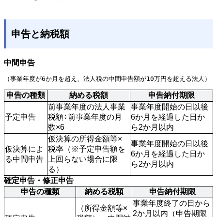
申告と納税額
中間申告
（事業年度が6か月を超え、法人税の中間申告額が10万円を超える法人）
申告の種類
納める税額
申告納付期限
前事業年度の法人事業
事業年度開始の日以後
予定申告
税額÷前事業年度の月
6か月を経過した日か
数×6
ら2か月以内
仮決算の所得金額等×
事業年度開始の日以後
仮決算によ
税率（※予定申告額を
6か月を経過した日か
る中間申告
上回らない場合に限
ら2か月以内
る）
確定申告・修正申告
申告の種類
納める税額
申告納付期限
事業年度終了の日から
（所得金額等×
2か月以内（申告期限