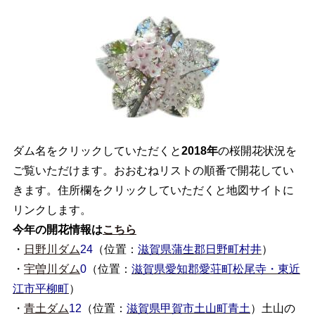
ダム名をクリックしていただくと
2018年
の桜開花状況を
ご覧いただけます。おおむねリストの順番で開花してい
きます。住所欄をクリックしていただくと地図サイトに
リンクします。
今年の開花情報は
こちら
・
日野川ダム
24
（位置：
滋賀県蒲生郡日野町村井
）
・
宇曽川ダム
0
（位置：
滋賀県愛知郡愛荘町松尾寺・東近
江市平柳町
）
・
青土ダム
12
（位置：
滋賀県甲賀市土山町青土
）土山の