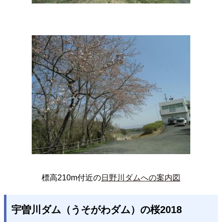
標高210m付近の
日野川ダムへの案内図
宇曽川ダム（うそがわダム）の桜2018