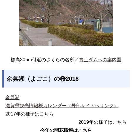
標高305m付近のさくらの名所／
青土ダムへの案内図
余呉湖（よごこ）の桜2018
余呉湖
滋賀県観光情報桜カレンダー（外部サイトへリンク）
2017年の様子は
こちら
2019年の様子は
こちら
今年の開花情報は
こちら