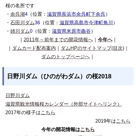
桜の名所です
・
余呉湖
4
（位置：
滋賀県長浜市余呉町下余呉
）
・
石田川ダム
36
（位置：
滋賀県高島市今津町角川
）
・
姉川ダム
0
（位置：
滋賀県米原市曲谷
）
｜
2011年～前年までの開花情報へ
｜
今年へ
｜
｜
ダムカード配布案内
｜
ダムHPのサイトマップ(目次)
｜
ダムのトップページへ
｜
日野川ダム（ひのがわダム）の桜2018
日野川ダム
滋賀県観光情報桜カレンダー（外部サイトへリンク）
2017年の様子は
こちら
2019年は
こちら
今年の開花情報は
こちら