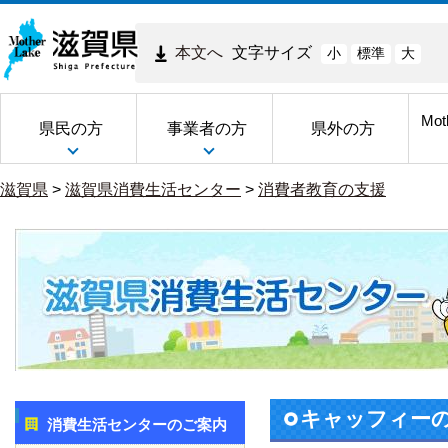
本文へ
文字サイズ
小
標準
大
Mot
県民の方
事業者の方
県外の方
滋賀県
>
滋賀県消費生活センター
>
消費者教育の支援
キャッフィーの
消費生活センターのご案内