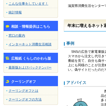
こんな仕事をしています！
滋賀県消費生活センター
統計情報
年末に増えるネット
相談・情報提供はこちら
窓口の案内
事例
インターネット消費生活相談
SNSの広告で家電量
スマホから注文し代引き
広報紙 くらしのかわら版
番組を見て、自分も偽サ
上にも同様のことが注意
最新版およびバックナンバー
い。偽サイトだったのだ
クーリングオフ
アドバイス
クーリングオフとは
携
品
クーリングオフの方法
多
注