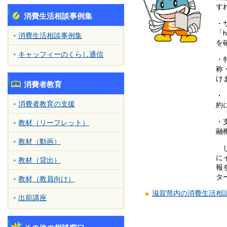
す
消費生活相談事例集
・
「
消費生活相談事例集
を
キャッフィーのくらし通信
・
称
け
消費者教育
・
消費者教育の支援
約
・
教材（リーフレット）
融
教材（動画）
し
に
教材（貸出）
報
タ
教材（教員向け）
滋賀県内の消費生活相
出前講座