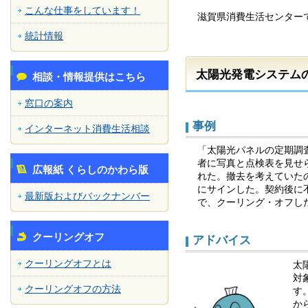
こんな仕事をしています！
滋賀県消費生活センター
統計情報
太陽光発電システム
相談・情報提供はこちら
窓口の案内
事例
インターネット消費生活相談
「太陽光パネルの定期調
者に写真と点検表を見せ
広報紙 くらしのかわら版
れた。撤去を考えていた
にサインした。契約後に
最新版およびバックナンバー
で、クーリング・オフし
クーリングオフ
アドバイス
クーリングオフとは
太
対
クーリングオフの方法
す
か