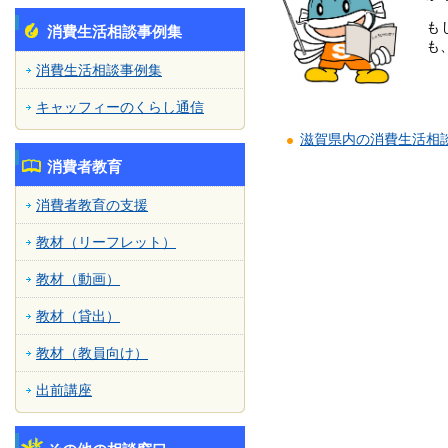
も
消費生活相談事例集
も
消費生活相談事例集
キャッフィーのくらし通信
滋賀県内の消費生活相
消費者教育
消費者教育の支援
教材（リーフレット）
教材（動画）
教材（貸出）
教材（教員向け）
出前講座