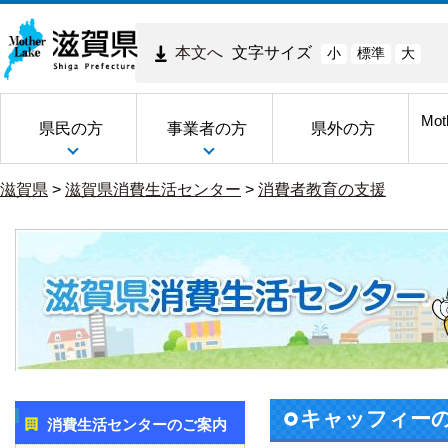
本文へ
文字サイズ
小
標準
大
Mot
県民の方
事業者の方
県外の方
滋賀県
>
滋賀県消費生活センター
>
消費者教育の支援
キャッフィーの
消費生活センターのご案内