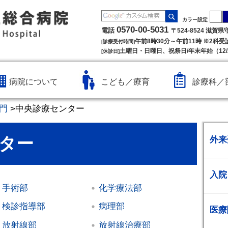
カラー設定
0570-00-5031
電話
〒524-8524 滋賀
午前8時30分～午前11時 ※2科
[診療受付時間]
土曜日・日曜日、祝祭日/年末年始（12/2
[休診日]
病院について
こども／療育
診療科／
門
>
中央診療センター
ター
外来
入院
手術部
化学療法部
検診指導部
病理部
医療
放射線部
放射線治療部