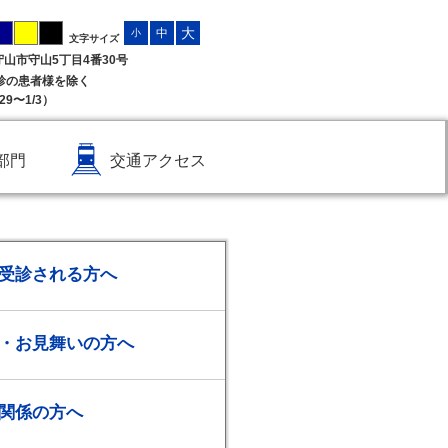
大
中
小
文字サイズ
県守山市守山5丁目4番30号
受診の患者様を除く
9〜1/3）
部門
交通アクセス
受診される方へ
・お見舞いの方へ
関係の方へ