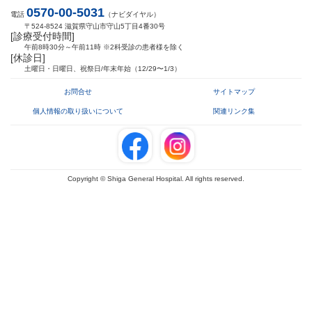
0570-00-5031
電話
（ナビダイヤル）
〒524-8524 滋賀県守山市守山5丁目4番30号
[診療受付時間]
午前8時30分～午前11時 ※2科受診の患者様を除く
[休診日]
土曜日・日曜日、祝祭日/年末年始（12/29〜1/3）
お問合せ
サイトマップ
個人情報の取り扱いについて
関連リンク集
Copyright © Shiga General Hospital. All rights reserved.