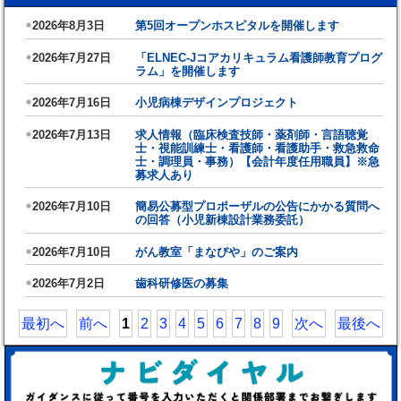
2026年8月3日
第5回オープンホスピタルを開催します
2026年7月27日
「ELNEC-Jコアカリキュラム看護師教育プログ
ラム」を開催します
2026年7月16日
小児病棟デザインプロジェクト
2026年7月13日
求人情報（臨床検査技師・薬剤師・言語聴覚
士・視能訓練士・看護師・看護助手・救急救命
士・調理員・事務）【会計年度任用職員】※急
募求人あり
2026年7月10日
簡易公募型プロポーザルの公告にかかる質問へ
の回答（小児新棟設計業務委託）
2026年7月10日
がん教室「まなびや」のご案内
2026年7月2日
歯科研修医の募集
最初へ
前へ
1
2
3
4
5
6
7
8
9
次へ
最後へ
滋