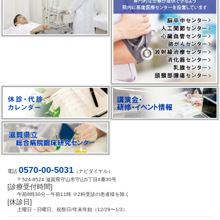
0570-00-5031
電話
（ナビダイヤル）
〒524-8524 滋賀県守山市守山5丁目4番30号
[診療受付時間]
午前8時30分～午前11時 ※2科受診の患者様を除く
[休診日]
土曜日・日曜日、祝祭日/年末年始（12/29〜1/3）