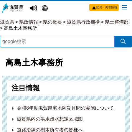
防災・災害情報
滋賀県
>
県政情報
>
県の概要
>
滋賀県行政機構
>
県土整備部
>
高島土木事務所
高島土木事務所
注目情報
令和8年度滋賀県宅地防災月間の実施について
滋賀県内の洪水浸水想定区域図
道路沿線の樹木所有者の皆様へ