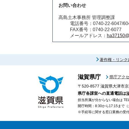
お問い合わせ
高島土木事務所 管理調整課
電話番号：0740-22-6047/60
FAX番号：0740-22-6077
メールアドレス：
ha37150@pr
著作権・リンク
滋賀県庁
県庁アク
〒520-8577
滋賀県大津市京
県庁各課室への直通電話は
担当所属が分からない場合は TEL 07
開庁時間：8:30から17:15ま
※手続等に関する窓口業務の受付時