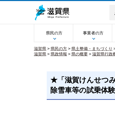
県民の方
事業者の方
滋賀県
>
県民の方
>
県土整備・まちづくり
滋賀県
>
県政情報
>
県の概要
>
滋賀県行政
★「滋賀けんせつみ
除雪車等の試乗体