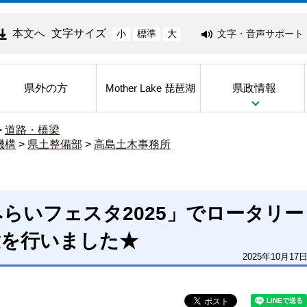
本文へ
文字サイズ
文字・音声サポート
小
標準
大
県外の方
県政情報
Mother Lake 琵琶湖
>
道路・橋梁
機構
>
県土整備部
>
高島土木事務所
らいフェスタ2025」でロータリー
験を行いました★
2025年10月17