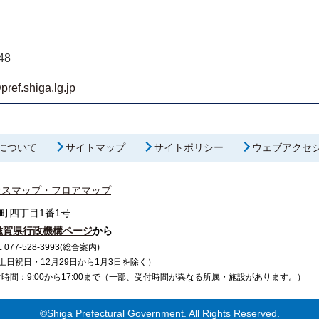
48
ef.shiga.lg.jp
について
サイトマップ
サイトポリシー
ウェブアクセ
セスマップ・フロアマップ
町四丁目1番1号
滋賀県行政機構ページ
から
7-528-3993(総合案内)
で（土日祝日・12月29日から1月3日を除く）
間：9:00から17:00まで（一部、受付時間が異なる所属・施設があります。）
©Shiga Prefectural Government. All Rights Reserved.