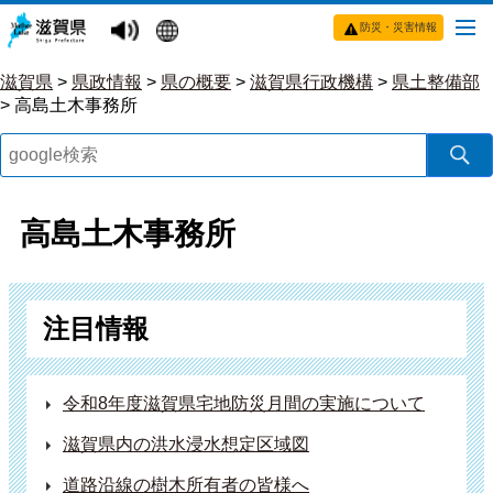
防災・災害情報
滋賀県
>
県政情報
>
県の概要
>
滋賀県行政機構
>
県土整備部
>
高島土木事務所
高島土木事務所
注目情報
令和8年度滋賀県宅地防災月間の実施について
滋賀県内の洪水浸水想定区域図
道路沿線の樹木所有者の皆様へ