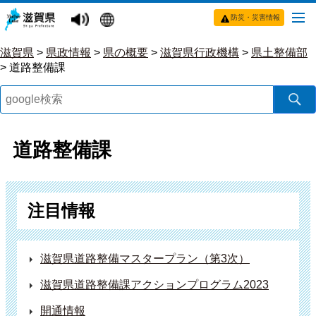
防災・災害情報
滋賀県
>
県政情報
>
県の概要
>
滋賀県行政機構
>
県土整備部
>
道路整備課
道路整備課
注目情報
滋賀県道路整備マスタープラン（第3次）
滋賀県道路整備課アクションプログラム2023
開通情報