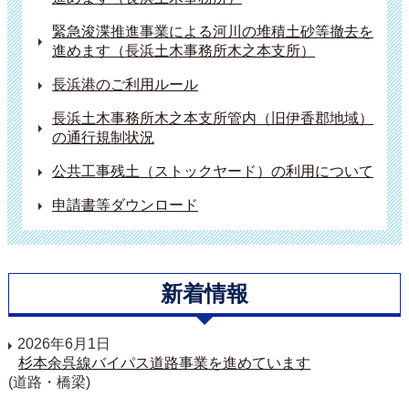
緊急浚渫推進事業による河川の堆積土砂等撤去を
進めます（長浜土木事務所木之本支所）
長浜港のご利用ルール
長浜土木事務所木之本支所管内（旧伊香郡地域）
の通行規制状況
公共工事残土（ストックヤード）の利用について
申請書等ダウンロード
新着情報
2026年6月1日
杉本余呉線バイパス道路事業を進めています
(道路・橋梁)