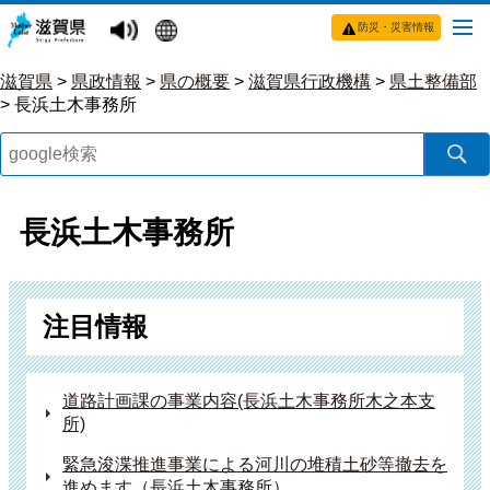
防災・災害情報
滋賀県
>
県政情報
>
県の概要
>
滋賀県行政機構
>
県土整備部
>
長浜土木事務所
長浜土木事務所
注目情報
道路計画課の事業内容(長浜土木事務所木之本支
所)
緊急浚渫推進事業による河川の堆積土砂等撤去を
進めます（長浜土木事務所）