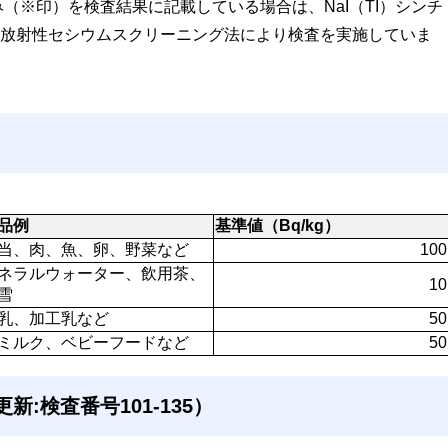
（※印）を検査結果に記載している場合は、NaI（TI）シンチ
放射性セシウムスクリーニング法により検査を実施していま
品例
基準値（Bq/kg）
当、肉、魚、卵、野菜など
100
ネラルウォーター、飲用茶、
10
雪
乳、加工乳など
50
ミルク、ベビーフードなど
50
新:検査番号101-135）