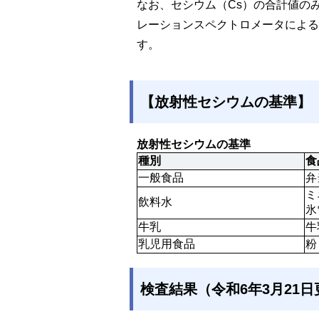
なお、セシウム（Cs）の合計値のみ
レーションスペクトロメータによる
す。
【放射性セシウムの基準】
放射性セシウムの基準
種別
食
一般食品
弁
ミ
飲料水
氷
牛乳
牛
乳児用食品
粉
検査結果（令和6年3月21日更