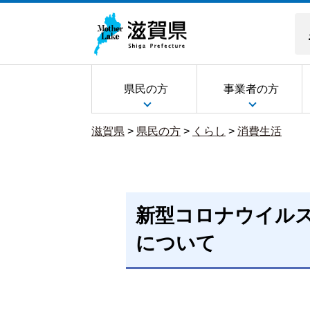
県民の方
事業者の方
滋賀県
>
県民の方
>
くらし
>
消費生活
新型コロナウイル
について