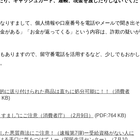
たり、キャッシュカード、通帳、現金を渡したりしないでくだ
なりすまして、個人情報や口座番号を電話やメールで聞き出そ
金がある」「お金が返ってくる」という内容は、詐欺の疑いが
もありますので、留守番電話を活用するなど、少しでもおかし
。
的に送り付けられた商品は直ちに処分可能に！！（消費者
 KB)
りすまし”にご注意（消費者庁）（2月9日）
(PDF:764 KB)
した悪質商法にご注意！（速報第7弾)ー受給資格がない人に
ける手口に気をつけて！ー（国民生活センター）（7月10