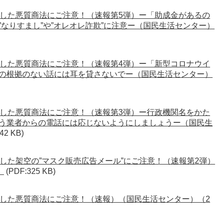
した悪質商法にご注意！（速報第5弾）ー「助成金があるの
なりすまし”や”オレオレ詐欺”に注意ー（国民生活センター）
した悪質商法にご注意！（速報第4弾）ー「新型コロナウイ
の根拠のない話には耳を貸さないでー（国民生活センター）
した悪質商法にご注意！（速報第3弾）ー行政機関名をかた
う業者からの電話には応じないようにしましょうー（国民生
42 KB)
した架空の”マスク販売広告メール”にご注意！（速報第2弾）
）
(PDF:325 KB)
した悪質商法にご注意！（速報）（国民生活センター）（2