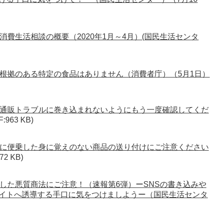
費生活相談の概要（2020年1月～4月）(国民生活センタ
根拠のある特定の食品はありません（消費者庁）（5月1日）
通販トラブルに巻き込まれないようにもう一度確認してくだ
F:963 KB)
に便乗した身に覚えのない商品の送り付けにご注意ください
72 KB)
した悪質商法にご注意！（速報第6弾）ーSNSの書き込みや
イトへ誘導する手口に気をつけましようー（国民生活センタ