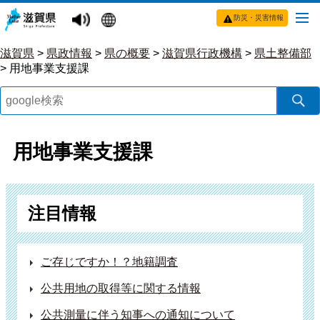
防災・災害情報
滋賀県
>
県政情報
>
県の概要
>
滋賀県行政機構
>
県土整備部
>
用地事業支援課
用地事業支援課
注目情報
ご存じですか！？地籍調査
公共用地の取得等に関する情報
公共測量に伴う知事への通知について