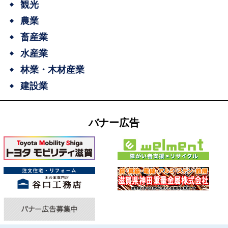
観光
農業
畜産業
水産業
林業・木材産業
建設業
バナー広告