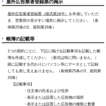
屋外広告業者登録票の掲示
屋外広告業者登録票（様式第16
号）
を作成していただ
き、営業所の見やすい場所に掲示してください。（条
例第25
条の2、規則第
19
条）
帳簿の記載等
1つの契約ごとに、下記
に掲げる記載事項を記載した帳
簿を作成してください。（形式は特に問いません。）
紙に記載する代わりにパソコン等にデータとして記録
しても差し支えありません。（条例第
25
条の3、規則第
20条）
【記載事項】
・注文者の氏名および住所
・表示または設置した広告物の場所
・
表示または設置した広告物の種類と数量