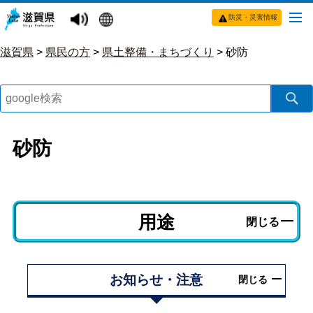
防災・災害情報
滋賀県
>
県民の方
>
県土整備・まちづくり
>
砂防
砂防
用途
閉じる
お知らせ・注意
閉じる