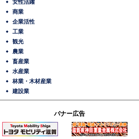
女性活躍
商業
企業活性
工業
観光
農業
畜産業
水産業
林業・木材産業
建設業
バナー広告