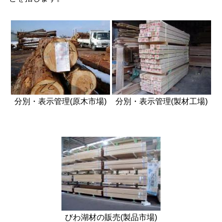
分別・表示管理(原木市場)
分別・表示管理(製材工場)
びわ湖材の販売(製品市場)