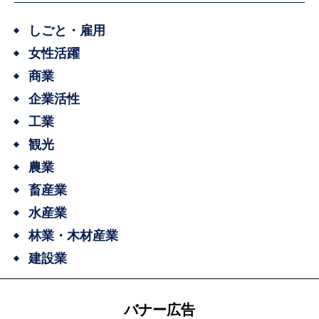
しごと・雇用
女性活躍
商業
企業活性
工業
観光
農業
畜産業
水産業
林業・木材産業
建設業
バナー広告