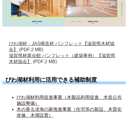
びわ湖材・JAS構造材 パンフレット【滋賀県木材協
会】
(PDF:2 MB)
滋賀県林業会館 パンフレット（建築事例）【滋賀県
木材協会】
(PDF:2 MB)
びわ湖材利用に活用できる補助制度
びわ湖材利用促進事業（木製品利用促進、木造公共
施設整備）
木の香る淡海の家推進事業（住宅等の新設、木質化
改修、木塀設置）