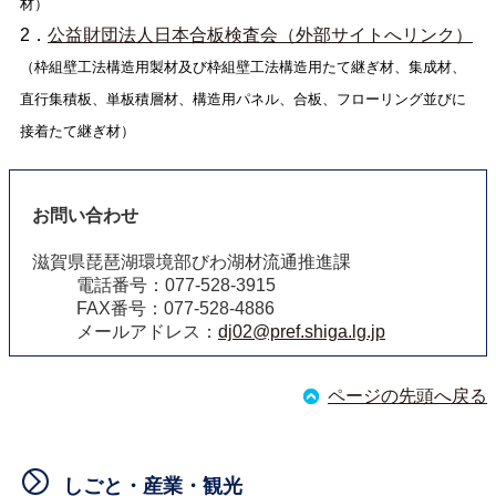
材）
2．
公益財団法人日本合板検査会（外部サイトへリンク）
（枠組壁工法構造用製材及び枠組壁工法構造用たて継ぎ材、集成材、
直行集積板、単板積層材、構造用パネル、合板、フローリング並びに
接着たて継ぎ材）
お問い合わせ
滋賀県琵琶湖環境部びわ湖材流通推進課
電話番号：077-528-3915
FAX番号：077-528-4886
メールアドレス：
dj02@pref.shiga.lg.jp
ページの先頭へ戻る
しごと・産業・観光