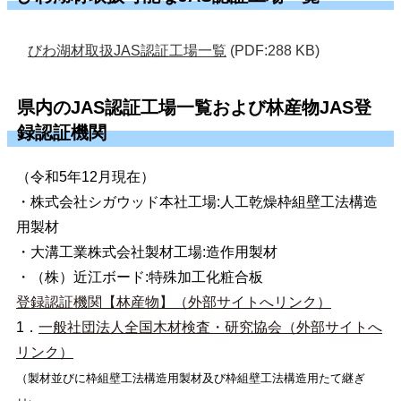
びわ湖材取扱JAS認証工場一覧
(PDF:288 KB)
県内のJAS認証工場一覧および林産物JAS登
録認証機関
（令和5年12月現在）
・株式会社シガウッド本社工場:人工乾燥枠組壁工法構造
用製材
・大溝工業株式会社製材工場:造作用製材
・（株）近江ボード:特殊加工化粧合板
登録認証機関【林産物】（外部サイトへリンク）
1．
一般社団法人全国木材検査・研究協会（外部サイトへ
リンク）
（製材並びに枠組壁工法構造用製材及び枠組壁工法構造用たて継ぎ