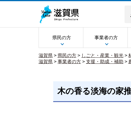
県民の方
事業者の方
滋賀県
>
県民の方
>
しごと・産業・観光
>
滋賀県
>
事業者の方
>
支援・助成・補助
>
木の香る淡海の家