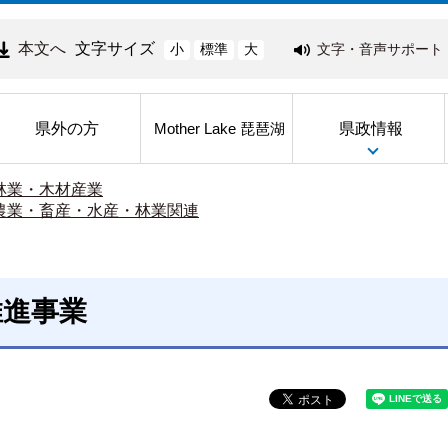
本文へ
文字サイズ
文字・音声サポート
小
標準
大
県外の方
県政情報
Mother Lake 琵琶湖
林業・木材産業
農業・畜産・水産・林業関連
推進事業