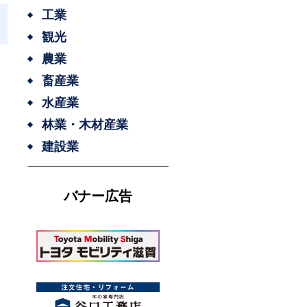
工業
観光
農業
畜産業
水産業
林業・木材産業
建設業
バナー広告