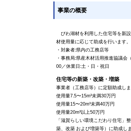
事業の概要
びわ湖材を利用した住宅等を新設
材使用量に応じて助成を行います。
・対象者:県内の工務店等
・事務局:県産木材活用推進協議会（窓口:滋
00／休業日:土・日・祝日
住宅等の新築・改築・増築
事業者（工務店等）に定額助成しま
使用量7.5〜15m³未満30万円
使用量15〜20m³未満40万円
使用量20m³以上50万円
「滋賀らしい環境こだわり住宅」整
築、改築 および増築等）に助成し