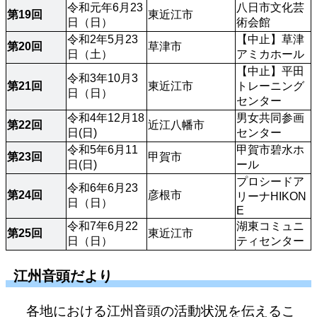
令和元年6月23
八日市文化芸
第19回
東近江市
日（日）
術会館
令和2年5月23
【中止】草津
第20回
草津市
日（土）
アミカホール
【中止】平田
令和3年10月3
第21回
東近江市
トレーニング
日（日）
センター
令和4年12月18
男女共同参画
第22回
近江八幡市
日(日)
センター
令和5年6月11
甲賀市碧水ホ
第23回
甲賀市
日(日)
ール
プロシードア
令和6年6月23
第24回
彦根市
リーナHIKON
日（日）
E
令和7年6月22
湖東コミュニ
第25回
東近江市
日（日）
ティセンター
江州音頭だより
各地における江州音頭の活動状況を伝えるこ