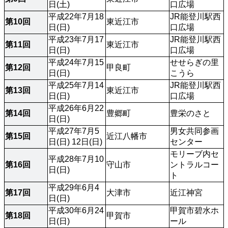
日(土)
口広場
平成22年7月18
JR能登川駅西
第10回
東近江市
日(日)
口広場
平成23年7月17
JR能登川駅西
第11回
東近江市
日(日)
口広場
平成24年7月15
せせらぎの里
第12回
甲良町
日(日)
こうら
平成25年7月14
JR能登川駅西
第13回
東近江市
日(日)
口広場
平成26年6月22
第14回
豊郷町
豊栄のさと
日(日)
平成27年7月5
男女共同参画
第15回
近江八幡市
日(日) 12日(日)
センター
モリーブ内セ
平成28年7月10
第16回
守山市
ントラルコー
日(日)
ト
平成29年6月4
第17回
大津市
近江神宮
日(日)
平成30年6月24
甲賀市碧水ホ
第18回
甲賀市
日(日)
ール