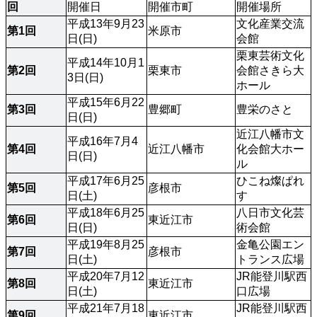
回
開催日
開催市町
開催場所
平成13年9月23
文化産業交流
第1回
米原市
日(日)
会館
栗東芸術文化
平成14年10月1
第2回
栗東市
会館さきら大
3日(日)
ホール
平成15年6月22
第3回
豊郷町
豊栄のさと
日(日)
近江八幡市文
平成16年7月4
第4回
近江八幡市
化会館大ホー
日(日)
ル
平成17年6月25
ひこね燦ぱれ
第5回
彦根市
日(土)
す
平成18年6月25
八日市文化芸
第6回
東近江市
日(日)
術会館
平成19年8月25
金亀公園エン
第7回
彦根市
日(土)
トランス広場
平成20年7月12
JR能登川駅西
第8回
東近江市
日(土)
口広場
平成21年7月18
JR能登川駅西
第9回
東近江市