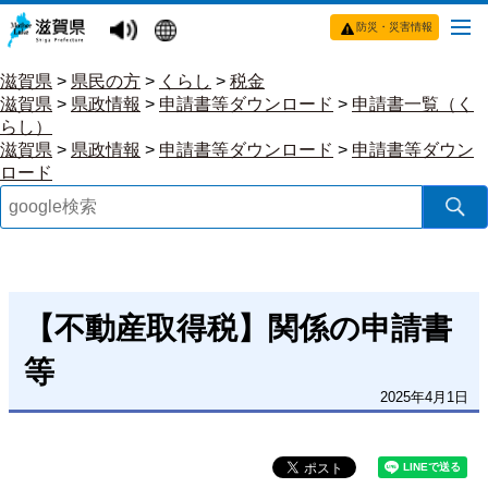
防災・災害情報
滋賀県
>
県民の方
>
くらし
>
税金
滋賀県
>
県政情報
>
申請書等ダウンロード
>
申請書一覧（く
らし）
滋賀県
>
県政情報
>
申請書等ダウンロード
>
申請書等ダウン
ロード
【不動産取得税】関係の申請書
等
2025年4月1日