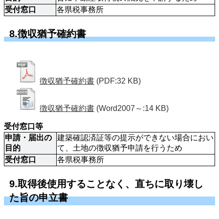
受付窓口
各県税事務所
8.徴収猶予確約書
徴収猶予確約書
(PDF:32 KB)
徴収猶予確約書
(Word2007～:14 KB)
受付窓口等 
申請・届出の
建築確認済証等の提示ができない場合におい
目的
て、土地の徴収猶予申請を行うため
受付窓口
各県税事務所 
9.取得後使用することなく、直ちに取り壊し
た旨の申立書