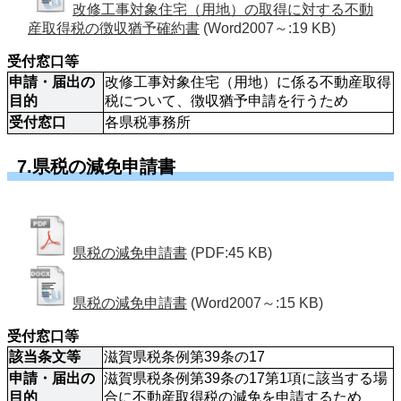
改修工事対象住宅（用地）の取得に対する不動
産取得税の徴収猶予確約書
(Word2007～:19 KB)
受付窓口等
申請・届出の
改修工事対象住宅（用地）に係る不動産取得
目的
税について、徴収猶予申請を行うため
受付窓口
各県税事務所 
7.県税の減免申請書
県税の減免申請書
(PDF:45 KB)
県税の減免申請書
(Word2007～:15 KB)
受付窓口等 
該当条文等
滋賀県税条例第39条の17
申請・届出の
滋賀県税条例第39条の17第1項に該当する場
目的
合に不動産取得税の減免を申請するため 