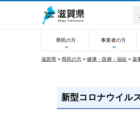
県民の方
事業者の方
滋賀県
>
県民の方
>
健康・医療・福祉
>
薬
新型コロナウイル