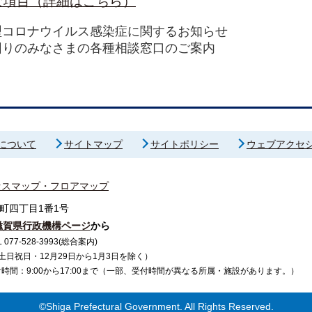
な項目（詳細はこちら）
型コロナウイルス感染症に関するお知らせ
困りのみなさまの各種相談窓口のご案内
について
サイトマップ
サイトポリシー
ウェブアクセ
セスマップ・フロアマップ
町四丁目1番1号
滋賀県行政機構ページ
から
7-528-3993(総合案内)
で（土日祝日・12月29日から1月3日を除く）
間：9:00から17:00まで（一部、受付時間が異なる所属・施設があります。）
©Shiga Prefectural Government. All Rights Reserved.