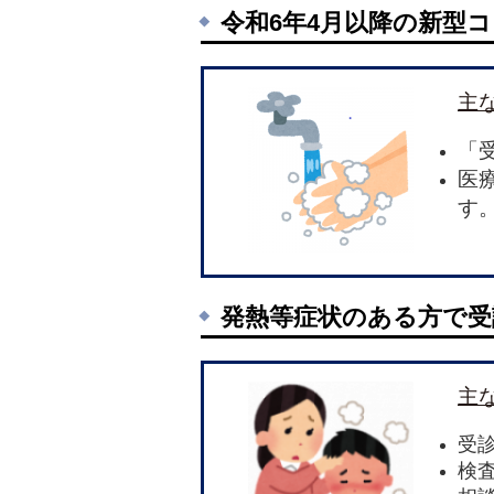
令和6年4月以降の新型
主
「
医
す
発熱等症状のある方で受
主
受
検