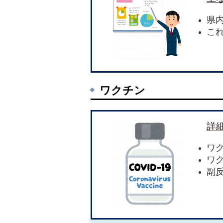
県
こ
ワクチン
詳
ワ
ワ
副