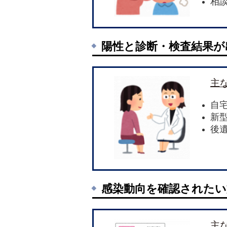
相
陽性と診断・検査結果が
主
自
新
後
感染動向を確認されたい
主