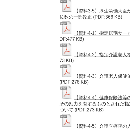
【資料3-5】厚生労働大
位数の一部改正
(PDF:366 KB)
【資料4-1】指定居宅サ
DF:477 KB)
【資料4-2】指定介護老
73 KB)
【資料4-3】介護老人保
(PDF:278 KB)
【資料4-4】健康保険法等
その効力を有するものとされた指
ついて
(PDF:273 KB)
【資料4-5】介護医療院