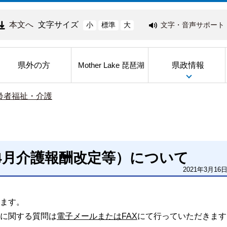
本文へ
文字サイズ
文字・音声サポート
小
標準
大
県外の方
県政情報
Mother Lake 琵琶湖
齢者福祉・介護
4月介護報酬改定等）について
2021年3月16
ます。
に関する質問は
電子メールまたはFAX
にて行っていただきます