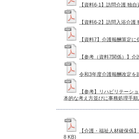
【資料6-1】訪問介護 独
【資料6-2】訪問入浴介護
【資料7】介護報酬算定に
【参考（資料7関係）】介
令和3年度介護報酬改定を
【参考】リハビリテーショ
本的な考え方並びに事務処理手順
【介護・福祉人材確保係】
8 KB)