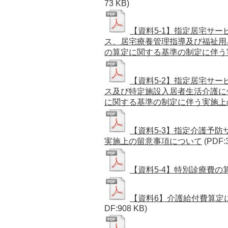
73 KB)
【資料5-1】指定居宅サ
ス、居宅療養管理指導及び福祉用
の算定に関する基準の制定に伴う
【資料5-2】指定居宅サ
ス及び特定施設入居者生活介護に
に関する基準の制定に伴う実施上
【資料5-3】指定介護予
実施上の留意事項について
(PDF:
【資料5-4】特別診療費
【資料6】介護給付費算定
DF:908 KB)