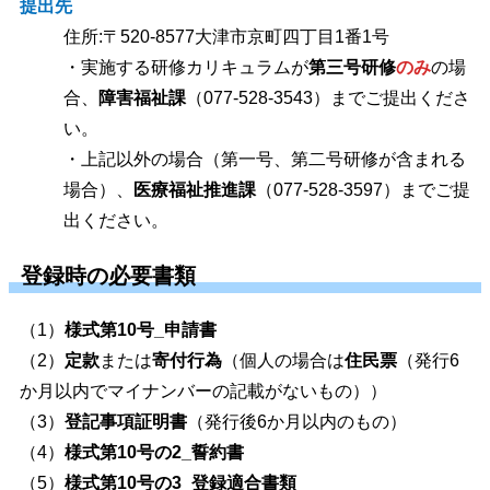
提出先
住所:〒520-8577大津市京町四丁目1番1号
・実施する研修カリキュラムが
第三号研修
のみ
の場
合、
障害福祉課
（077-528-3543）までご提出くださ
い。
・上記以外の場合（第一号、第二号研修が含まれる
場合）、
医療福祉推進課
（077-528-3597）までご提
出ください。
登録時の必要書類
（1）
様式第10号_申請書
（2）
定款
または
寄付行為
（個人の場合は
住民票
（発行6
か月以内でマイナンバーの記載がないもの））
（3）
登記事項証明書
（発行後6か月以内のもの）
（4）
様式第10号の2_誓約書
（5）
様式第10号の3
_
登録適合書類