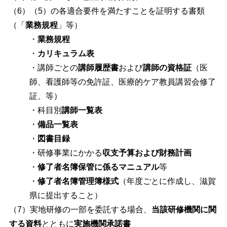
（6）（5）の各適合要件を満たすことを証明する書類
（「
業務規程
」等）
・
業務規程
・
カリキュラム表
・講師ごとの
講師履歴書
および
講師の資格証
（医
師、看護師等の免許証、医療的ケア教員講習会修了
証、等）
・科目別
講師一覧表
・
備品一覧表
・
図書目録
・研修事業にかかる
収支予算および財務計画
・
修了者名簿保管に係るマニュアル
等
・
修了者名簿管理簿様式
（年度ごとに作成し、滋賀
県に提出すること）
（7）実地研修の一部を委託する場合、
当該研修機関に関
する資料
とともに
実施機関承諾書