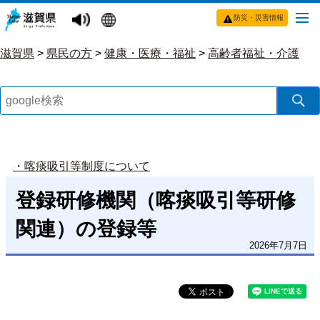
防災・災害情報
滋賀県
>
県民の方
>
健康・医療・福祉
>
高齢者福祉・介護
・喀痰吸引等制度について
登録研修機関（喀痰吸引等研修
関連）の登録等
2026年7月7日