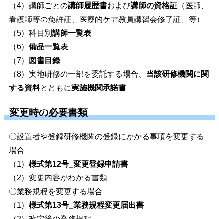
（4）講師ごとの
講師履歴書
および
講師の資格証
（医師、
看護師等の免許証、医療的ケア教員講習会修了証、等）
（5）科目別
講師一覧表
（6）
備品一覧表
（7）
図書目録
（8）実地研修の一部を委託する場合、
当該研修機関に関
する資料
とともに
実施機関承諾書
変更時の必要書類
〇設置者や登録研修機関の登録にかかる事項を変更する
場合
（1）
様式第12号_変更登録申請書
（2）変更内容がわかる書類
〇業務規程を変更する場合
（1）
様式第13号_業務規程変更届出書
（2）改定後の業務規程