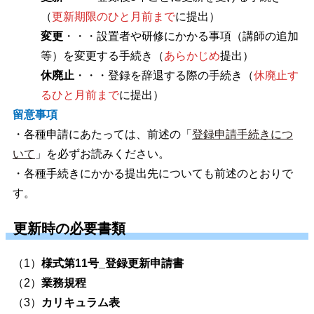
（
更新期限のひと月前まで
に提出）
変更
・・・設置者や研修にかかる事項（講師の追加
等）を変更する手続き（
あらかじめ
提出）
休廃止
・・・登録を辞退する際の手続き（
休廃止す
るひと月前まで
に提出）
留意事項
・各種申請にあたっては、前述の「
登録申請手続きにつ
いて
」を必ずお読みください。
・各種手続きにかかる提出先についても前述のとおりで
す。
更新時の必要書類
（1）
様式第11号_登録更新申請書
（2）
業務規程
（3）
カリキュラム表