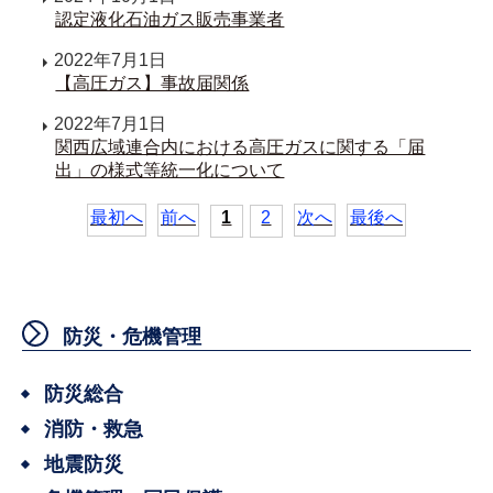
認定液化石油ガス販売事業者
2022年7月1日
【高圧ガス】事故届関係
2022年7月1日
関西広域連合内における高圧ガスに関する「届
出」の様式等統一化について
最初へ
前へ
1
2
次へ
最後へ
防災・危機管理
防災総合
消防・救急
地震防災