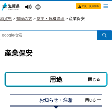
防災・災害情報
滋賀県
>
県民の方
>
防災・危機管理
>
産業保安
産業保安
用途
閉じる
お知らせ・注意
閉じる