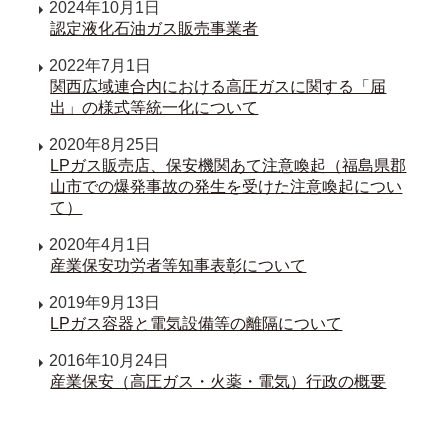
2024年10月1日
認定液化石油ガス販売事業者
2022年7月1日
関西広域連合内における高圧ガスに関する「届
出」の様式等統一化について
2020年8月25日
LPガス販売店、保安機関あて注意喚起（福島県郡
山市での爆発事故の発生を受けた注意喚起につい
て）
2020年4月1日
産業保安功労者等知事表彰について
2019年9月13日
LPガス容器と電気設備等の離隔について
2016年10月24日
産業保安（高圧ガス・火薬・電気）行政の概要