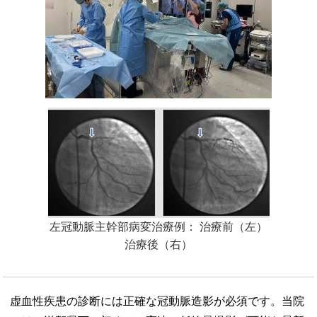
左冠動脈主幹部病変治療例： 治療前（左）
治療後（右）
虚血性疾患の診断には正確な冠動脈造影が必須です。当院