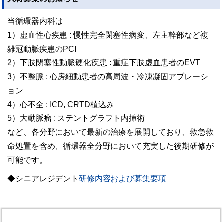
当循環器内科は
1）虚血性心疾患 : 慢性完全閉塞性病変、左主幹部など複
雑冠動脈疾患のPCI
2）下肢閉塞性動脈硬化疾患 : 重症下肢虚血患者のEVT
3）不整脈 : 心房細動患者の高周波・冷凍凝固アブレーシ
ョン
4）心不全 : ICD, CRTD植込み
5）大動脈瘤 : ステントグラフト内挿術
など、各分野において最新の治療を展開しており、救急救
命処置を含め、循環器全分野において充実した後期研修が
可能です。
◆シニアレジデント
研修内容および募集要項