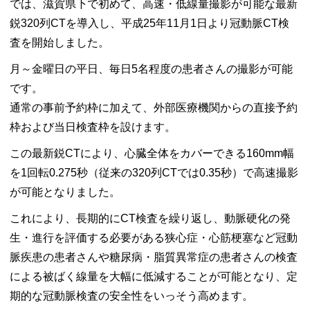
では、滋賀県下で初めて、高速・低線量撮影が可能な最新
鋭320列CTを導入し、平成25年11月1日より冠動脈CT検
査を開始しました。
月～金曜日の平日、毎日5名程度の患者さんの撮影が可能
です。
通常の事前予約枠に加えて、外部医療機関からの直接予約
枠および当日検査枠を設けます。
この最新鋭CTにより、心臓全体をカバーできる160mm幅
を1回転0.275秒（従来の320列CTでは0.35秒）で高速撮影
が可能となりました。
これにより、長期的にCT検査を繰り返し、動脈硬化の発
生・進行を評価する必要がある狭心症・心筋梗塞など冠動
脈疾患の患者さんや糖尿病・脂質異常症の患者さんの検査
による被ばく線量を大幅に低減することが可能となり、定
期的な冠動脈検査の安全性をいっそう高めます。