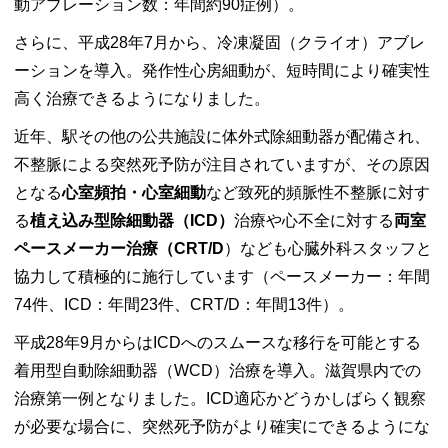
動アブレーション数：年間約90症例）。
さらに、平成28年7月から、冷凍凝固（クライオ）アブレ
ーションを導入。発作性心房細動が、短時間により確実性
高く治療できるようになりました。
近年、駅その他の公共施設に体外式除細動器が配備され、
不整脈による突然死予防が注目されていますが、その原因
となる
心室頻拍・心室細動
など致死的頻脈性不整脈に対す
る
植え込み型除細動器（
ICD）
治療や心不全に対する
両室
ペースメーカー治療（
CRT/D
）なども心臓外科スタッフと
協力して積極的に施行しています（ペースメーカー：年間
74件、ICD：年間23件、CRT/D：年間13件）。
平成28年9月からはICDへのスムースな移行を可能とする
着用型自動除細動器（WCD）治療を導入。滋賀県内での
治療第一例となりました。ICD適応かどうかしばらく観察
が必要な場合に、突然死予防がより確実にできるようにな