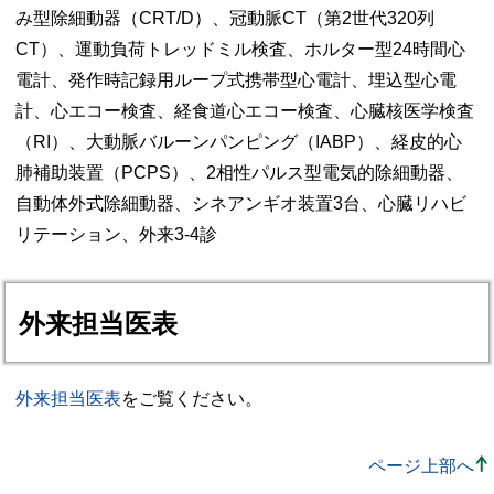
み型除細動器（CRT/D）、冠動脈CT（第2世代320列
CT）、運動負荷トレッドミル検査、ホルター型24時間心
電計、発作時記録用ループ式携帯型心電計、埋込型心電
計、心エコー検査、経食道心エコー検査、心臓核医学検査
（RI）、大動脈バルーンパンピング（IABP）、経皮的心
肺補助装置（PCPS）、2相性パルス型電気的除細動器、
自動体外式除細動器、シネアンギオ装置3台、心臓リハビ
リテーション、外来3-4診
外来担当医表
外来担当医表
をご覧ください。
ページ上部へ