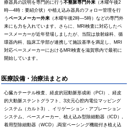
療器具の説明を専門的に行う
不整脈専門外来
（木曜午後2
時―4時：要紹介状）や植え込み器具のフォロー管理を行
う
ペースメーカー外来
（木曜午後2時―5時）などの専門外
来にも力を入れています。さらに、MRI検査に対応したペ
ースメーカーが近年登場しましたが、当院は放射線科、循
環器内科、臨床工学部が連携して施設基準を満足し、MRI
対応ペースメーカーにおけるMRI検査を滋賀県内で最初に
開始しています。
医療設備・治療法まとめ
心臓カテーテル検査、経皮的冠動脈形成術（PCI）、経皮
的大動脈ステントグラフト、3次元心腔内電位マッピング
システム（カルト3）、イリゲーション・アブレーション
システム、ペースメーカー、植え込み型除細動器（ICD）,
着用型除細動器（WCD）,両室ペーシング機能付き植え込