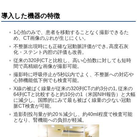
導入した機器の特徴
1心拍のみで、患者を移動することなく撮影できるた
め、CT画像のぶれが生じにくい。
不整脈出現時にも正確な冠動脈評価ができ, 高度石灰
化・ステント内腔の評価も改善。
従来の320列CTと比較し、高い心拍数に対しても短時
間で高精細な画像が撮影可能。
撮影時に呼吸停止が5秒以内でよく、不整脈への対応や
心肺機能低下例でも検査可能。
X線の被ばく線量が従来の320列CTの約3分の1, 従来の
64列CTと比較すると約10分の1（米国NIH報告）と大幅
に減少し、国際的にみて最も被ばく線量の少ない冠動
脈CT検査が可能。
造影剤投与量が約20％減少し、約40ml程度で検査可能
となり、腎機能への負担が軽減。