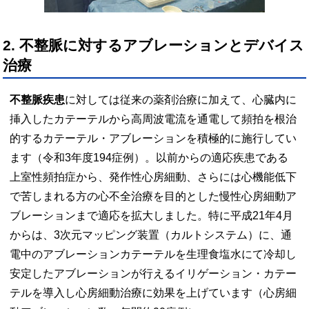
2. 不整脈に対するアブレーションとデバイス
治療
不整脈疾患
に対しては従来の薬剤治療に加えて、心臓内に
挿入したカテーテルから高周波電流を通電して頻拍を根治
的するカテーテル・アブレーションを積極的に施行してい
ます（令和3年度194症例）。以前からの適応疾患である
上室性頻拍症から、発作性心房細動、さらには心機能低下
で苦しまれる方の心不全治療を目的とした慢性心房細動ア
ブレーションまで適応を拡大しました。特に平成21年4月
からは、3次元マッピング装置（カルトシステム）に、通
電中のアブレーションカテーテルを生理食塩水にて冷却し
安定したアブレーションが行えるイリゲーション・カテー
テルを導入し心房細動治療に効果を上げています（心房細