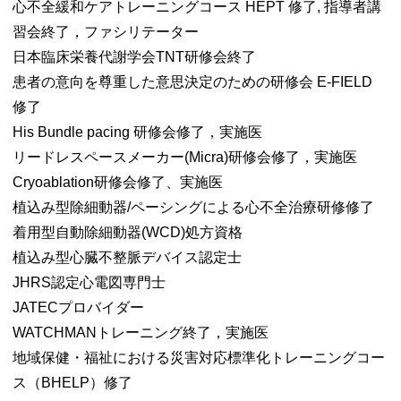
心不全緩和ケアトレーニングコース HEPT 修了, 指導者講
習会終了，ファシリテーター
日本臨床栄養代謝学会TNT研修会終了
患者の意向を尊重した意思決定のための研修会 E-FIELD
修了
His Bundle pacing 研修会修了，実施医
リードレスペースメーカー(Micra)研修会修了，実施医
Cryoablation研修会修了、実施医
植込み型除細動器/ペーシングによる心不全治療研修修了
着用型自動除細動器(WCD)処方資格
植込み型心臓不整脈デバイス認定士
JHRS認定心電図専門士
JATECプロバイダー
WATCHMANトレーニング終了，実施医
地域保健・福祉における災害対応標準化トレーニングコー
ス（BHELP）修了