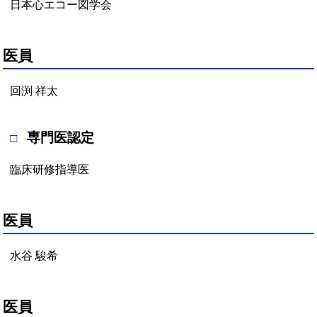
日本心エコー図学会
医員
回渕 祥太
専門医認定
臨床研修指導医
医員
水谷 駿希
医員