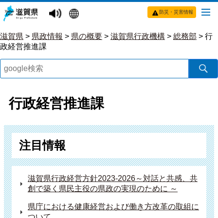
防災・災害情報
滋賀県
>
県政情報
>
県の概要
>
滋賀県行政機構
>
総務部
>
行
政経営推進課
行政経営推進課
注目情報
滋賀県行政経営方針2023-2026～対話と共感、共
創で築く県民主役の県政の実現のために ～
県庁における健康経営および働き方改革の取組に
ついて