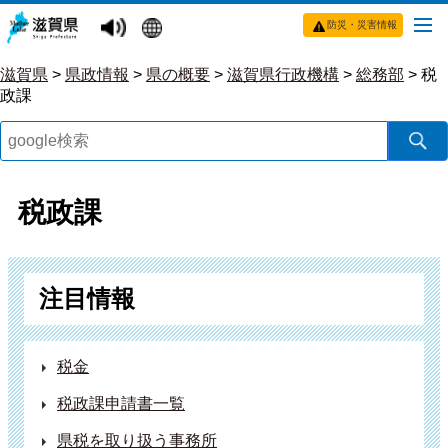
防災・災害情報
滋賀県
>
県政情報
>
県の概要
>
滋賀県行政機構
>
総務部
>
税
政課
税政課
注目情報
税金
税政課申請書一覧
県税を取り扱う事務所