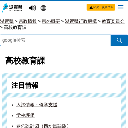
防災・災害情報
滋賀県
>
県政情報
>
県の概要
>
滋賀県行政機構
>
教育委員会
>
高校教育課
高校教育課
注目情報
入試情報・修学支援
学校評価
夢の設計図（四か国語版）