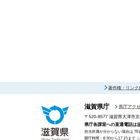
著作権・リンク
滋賀県庁
県庁アク
〒520-8577
滋賀県大津市京
県庁各課室への直通電話は
担当所属が分からない場合は TEL 07
開庁時間：8:30から17:15ま