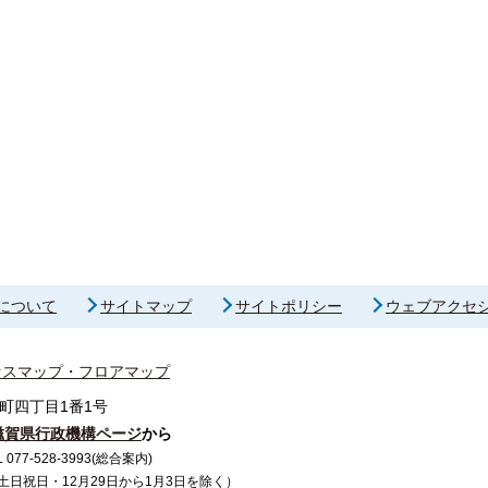
について
サイトマップ
サイトポリシー
ウェブアクセ
セスマップ・フロアマップ
町四丁目1番1号
滋賀県行政機構ページ
から
7-528-3993(総合案内)
で（土日祝日・12月29日から1月3日を除く）