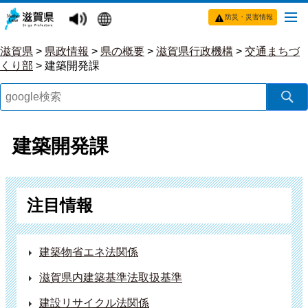
防災・災害情報
滋賀県
>
県政情報
>
県の概要
>
滋賀県行政機構
>
交通まちづ
くり部
>
建築開発課
建築開発課
注目情報
建築物省エネ法関係
滋賀県内建築基準法取扱基準
建設リサイクル法関係