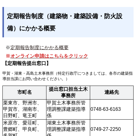
定期報告制度（建築物・建築設備・防火設
備）にかかる概要
※
定期報告制度にかかる概要
※
オンライン申請はこちらをクリック
【定期報告提出窓口】
甲賀・湖東・高島土木事務所（特定行政庁につきましては、各市の建築指
導担当課にお問い合わせください。）
提出窓口担当土木
市町名
連絡先
事務所
栗東市、野洲市、
甲賀土木事務所管
甲賀市、湖南市、
理調整課建築指導
0748-63-6163
日野町、竜王町
係
米原市、愛荘町、
湖東土木事務所管
豊郷町、甲良町、
理調整課建築指導
0749-27-2250
多賀町
係