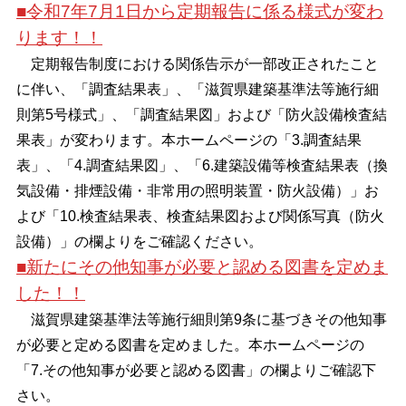
■令和7年7月1日から定期報告に係る様式が変わ
ります！！
定期報告制度における関係告示が一部改正されたこと
に伴い、「調査結果表」、「滋賀県建築基準法等施行細
則第5号様式」、「調査結果図」および「
防火設備検査結
果表」
が変わります。本ホームページの「3.調査結果
表」、「4.調査結果図」、「6.建築設備等検査結果表（換
気設備・排煙設備・非常用の照明装置・防火設備）」お
よび「10.検査結果表、検査結果図および関係写真（防火
設備）」の欄よりをご確認ください。
■新たにその他知事が必要と認める図書を定めま
した！！
滋賀県建築基準法等施行細則第9条に基づきその他知事
が必要と定める図書を定めました。本ホームページの
「7.その他知事が必要と認める図書」の欄よりご確認下
さい。