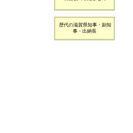
歴代の滋賀県知事・副知
事・出納長