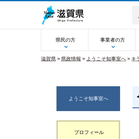
県民の方
事業者の方
滋賀県
>
県政情報
>
ようこそ知事室へ
>
キ
ようこそ知事室へ
プロフィール