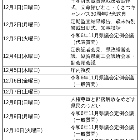
平和祈念滋賀県戦没者追悼
12月1日(日曜日)
式、立命館びわこ・くさつキ
ャンパス30周年記念式典
定期監査結果報告、歳末特別
12月2日(月曜日)
警戒出動式、知事談話
令和6年11月県議会定例会議
12月3日(火曜日)
（代表質問）
定例記者会見、県政経営会
12月4日(水曜日)
議、滋賀県商工会議所会頭・
副会頭会議
12月5日(木曜日)
庁内執務
令和6年11月県議会定例会議
12月6日(金曜日)
（一般質問）
12月7日(土曜日)
人権尊重と部落解放をめざす
12月8日(日曜日)
県民のつどい
令和6年11月県議会定例会議
12月9日(月曜日)
（一般質問）
令和6年11月県議会定例会議
12月10日(火曜日)
（一般質問）