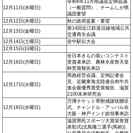
令和6年11月県議会定例会議
12月11日(水曜日)
（一般質問）、チームしが県
議団要望
12月12日(木曜日)
秋の政府提案・要望
第14回近江鉄道沿線地域公共
12月13日(金曜日)
交通再生会議
12月14日(土曜日)
全中駅伝大会
12月15日(日曜日)
全日本きもの装いコンテスト
12月16日(月曜日)
受賞者来訪、農林水産祭天皇
杯受賞報告来訪
県政経営会議、定例記者会
見、近畿東海北陸連合肉牛共
12月17日(火曜日)
進会最優秀賞受賞報告、滋賀
2100未来研究会
万博チケット寄附感謝状贈呈
12月18日(水曜日)
式、チャンドル・アッパル在
大阪・神戸インド総領事来訪
滋賀県民スポーツ大賞栄誉賞
表彰式(北島隆三選手(馬術))、