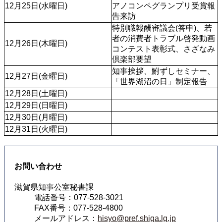
12月25日(水曜日)
アノコンペグランプリ受賞報
告来訪
特別職報酬審議会(答申)、若
者の消費者トラブル啓発動画
12月26日(木曜日)
コンテスト表彰式、さざなみ
倶楽部要望
知事挨拶、鮒ずしセミナー、
12月27日(金曜日)
「世界湖沼の日」制定報告
12月28日(土曜日)
12月29日(日曜日)
12月30日(月曜日)
12月31日(火曜日)
お問い合わせ
滋賀県知事公室秘書課
電話番号：077-528-3021
FAX番号：077-528-4800
メールアドレス：
hisyo@pref.shiga.lg.jp