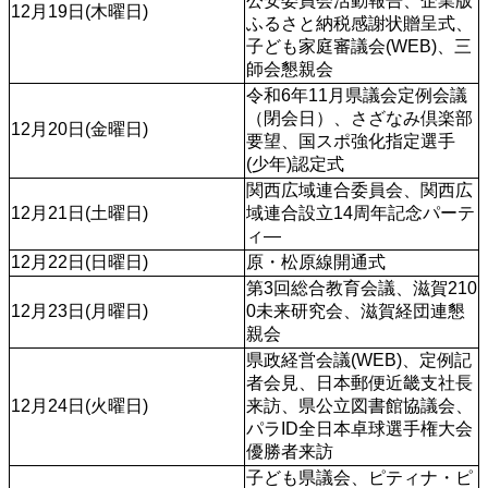
公安委員会活動報告、企業版
12月19日(木曜日)
ふるさと納税感謝状贈呈式、
子ども家庭審議会(WEB)、三
師会懇親会
令和6年11月県議会定例会議
（閉会日）、さざなみ倶楽部
12月20日(金曜日)
要望、国スポ強化指定選手
(少年)認定式
関西広域連合委員会、関西広
12月21日(土曜日)
域連合設立14周年記念パーテ
ィ―
12月22日(日曜日)
原・松原線開通式
第3回総合教育会議、滋賀210
12月23日(月曜日)
0未来研究会、滋賀経団連懇
親会
県政経営会議(WEB)、定例記
者会見、日本郵便近畿支社長
12月24日(火曜日)
来訪、県公立図書館協議会、
パラID全日本卓球選手権大会
優勝者来訪
子ども県議会、ピティナ・ピ