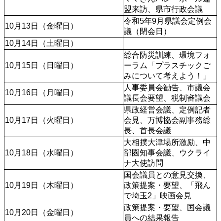
盟来訪、県市行政会議
令和5年9月県議会定例会
10月13日（金曜日）
議（閉会日）
10月14日（土曜日）
総合防災訓練、環境フォ
10月15日（日曜日）
ーラム「プラスチックご
みについて考えよう！」
人事委員会勧告、市議会
10月16日（月曜日）
議長会要望、税制審議会
県政経営会議、定例記者
10月17日（火曜日）
会見、万博協会副事務総
長、首長会議
大相撲大津場所激励、中
10月18日（水曜日）
部圏知事会議、ウクライ
ナ大使訪問
国会議員との意見交換、
10月19日（木曜日）
政策提案・要望、「飛ん
で埼玉2」映画会見
政策提案・要望、国会議
10月20日（金曜日）
員への結果報告