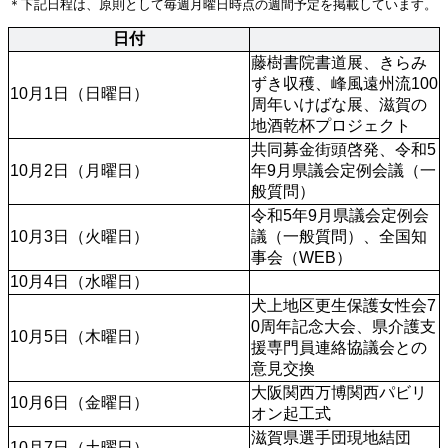
＊下記日程は、原則として毎週月曜日時点の週間予定を掲載しています。
日付
藤樹書院書道展、きらみ
ずき収穫、峰風遠州流100
10月1日（日曜日）
周年いけばな展、滋賀の
地酒乾杯プロジェクト
共同募金街頭啓発、令和5
10月2日（月曜日）
年9月県議会定例会議（一
般質問）
令和5年9月県議会定例会
10月3日（火曜日）
議（一般質問）、全国知
事会（WEB）
10月4日（水曜日）
犬上地区更生保護女性会7
0周年記念大会、県介護支
10月5日（木曜日）
援専門員連絡協議会との
意見交換
大阪関西万博関西パビリ
10月6日（金曜日）
オン起工式
滋賀県選手団現地結団
10月7日（土曜日）