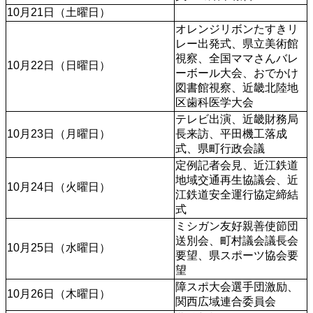
10月21日（土曜日）
オレンジリボンたすきリ
レー出発式、県立美術館
視察、全国ママさんバレ
10月22日（日曜日）
ーボール大会、おでかけ
図書館視察、近畿北陸地
区歯科医学大会
テレビ出演、近畿財務局
10月23日（月曜日）
長来訪、平田機工落成
式、県町行政会議
定例記者会見、近江鉄道
地域交通再生協議会、近
10月24日（火曜日）
江鉄道安全運行協定締結
式
ミシガン友好親善使節団
送別会、町村議会議長会
10月25日（水曜日）
要望、県スポーツ協会要
望
障スポ大会選手団激励、
10月26日（木曜日）
関西広域連合委員会