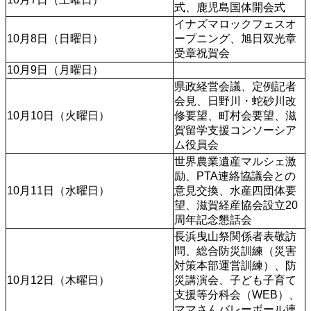
式、鹿児島国体開会式
イナズマロックフェスオ
10月8日（日曜日）
ープニング、旭日双光章
受章祝賀会
10月9日（月曜日）
県政経営会議、定例記者
会見、日野川・蛇砂川改
10月10日（火曜日）
修要望、町村会要望、滋
賀留学支援コンソーシア
ム役員会
世界農業遺産マルシェ激
励、PTA連絡協議会との
10月11日（水曜日）
意見交換、水産四団体要
望、滋賀経産協会設立20
周年記念懇話会
長浜曳山祭関係者表敬訪
問、総合防災訓練（災害
対策本部運営訓練）、防
10月12日（木曜日）
災講演会、子ども子育て
支援等分科会（WEB）、
ママさんバレーボール連