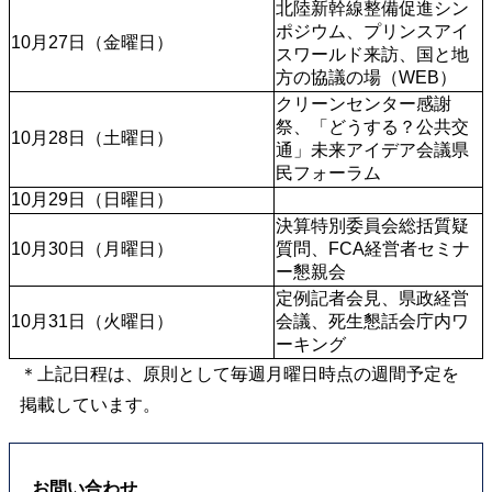
北陸新幹線整備促進シン
ポジウム、プリンスアイ
10月27日（金曜日）
スワールド来訪、国と地
方の協議の場（WEB）
クリーンセンター感謝
祭、「どうする？公共交
10月28日（土曜日）
通」未来アイデア会議県
民フォーラム
10月29日（日曜日）
決算特別委員会総括質疑
10月30日（月曜日）
質問、FCA経営者セミナ
ー懇親会
定例記者会見、県政経営
10月31日（火曜日）
会議、死生懇話会庁内ワ
ーキング
＊上記日程は、原則として毎週月曜日時点の週間予定を
掲載しています。
お問い合わせ